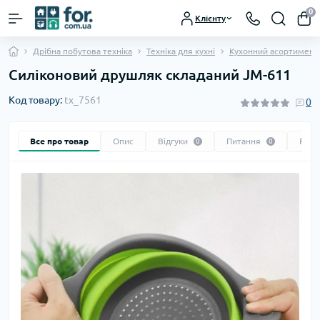
0
Клієнту
Дрібна побутова техніка
Техніка для кухні
Кухонний асортимент
Силіконовий друшляк складаний JM-611
Код товару:
tx_7561
0
Все про товар
Опис
Відгуки
Питання
Реко
0
0