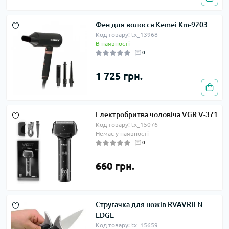
Фен для волосся Kemei Km-9203
Код товару: tx_13968
В наявності
0
1 725 грн.
Електробритва чоловіча VGR V-371
Код товару: tx_15076
Немає у наявності
0
660 грн.
Стругачка для ножів RVAVRIEN
EDGE
Код товару: tx_15659