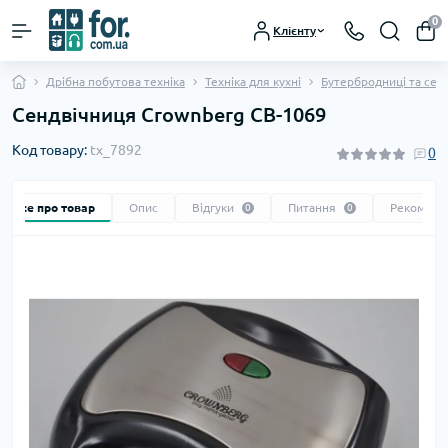
0
Клієнту
Дрібна побутова техніка
Техніка для кухні
Бутербродниці та сен
Сендвічниця Crownberg СВ-1069
Код товару:
tx_7892
0
Все про товар
Опис
Відгуки
Питання
Рекоменд
0
0