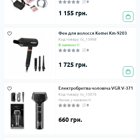
0
1 155 грн.
Фен для волосся Kemei Km-9203
Код товару: tx_13968
В наявності
0
1 725 грн.
Електробритва чоловіча VGR V-371
Код товару: tx_15076
Немає у наявності
0
660 грн.