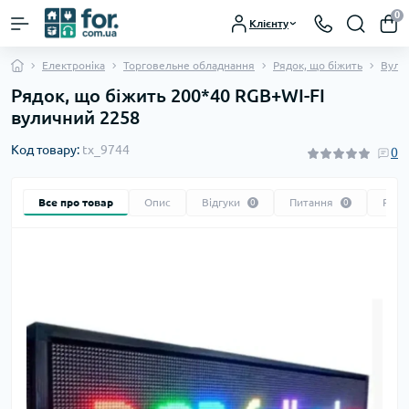
0
Клієнту
Електроніка
Торговельне обладнання
Рядок, що біжить
Вули
Рядок, що біжить 200*40 RGB+WI-FI
вуличний 2258
Код товару:
tx_9744
0
Все про товар
Опис
Відгуки
Питання
Реко
0
0