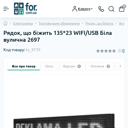
0
Клієнту
Електроніка
Торговельне обладнання
Рядок, що біжить
Вули
Рядок, що біжить 135*23 WIFI/USB Біла
вулична 2697
Код товару:
tx_9735
0
Все про товар
Опис
Відгуки
Питання
Реко
0
0