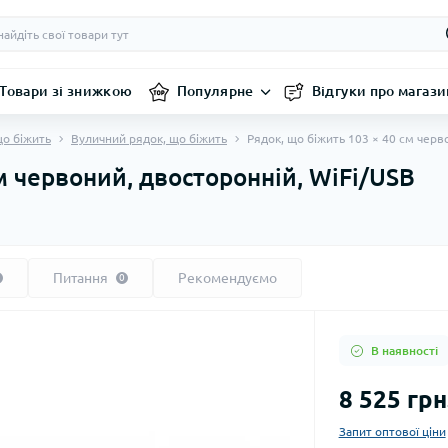
Товари зі знижкою
Популярне
Відгуки про магази
що біжить
Вуличний рядок, що біжить
Рядок, що біжить 103 × 40 см черв
м червоний, двосторонній, WiFi/USB
Питання
Рекомендуємо
0
В наявності
8 525 грн
Запит оптової ціни