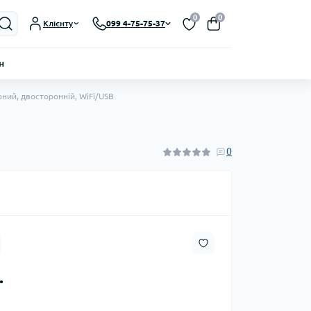
0
0
Клієнту
099 4-75-75-37
н
оний, двосторонній, WiFi/USB
0
.