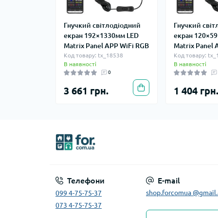
Гнучкий світлодіодний
Гнучкий світ
екран 192×1330мм LED
екран 120×59
Matrix Panel APP WiFi RGB
Matrix Panel
Код товару: tx_18538
Код товару: tx
В наявності
В наявності
0
3 661 грн.
1 404 грн
Телефони
E-mail
shop.forcomua @gmail
099 4-75-75-37
073 4-75-75-37