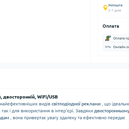
Укпошта
3-7 днів
Оплата
Оплата п
Онлайн оп
й, двосторонній, WiFi/USB
з найефективніших видів
світлодіодної реклами
, що ідеальн
, так і для використання в інтер'єрі. Завдяки
двосторонньом
одам
, вона привертає увагу здалеку та ефективно передає