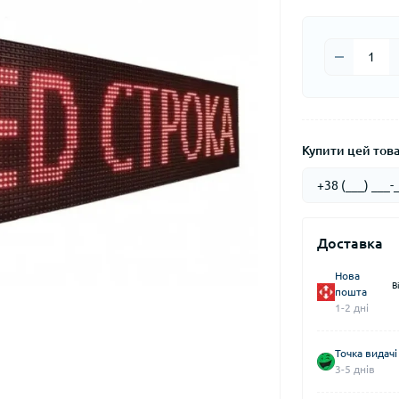
Купити цей товар
Доставка
Нова
В
пошта
1-2 дні
Точка видачі
3-5 днів