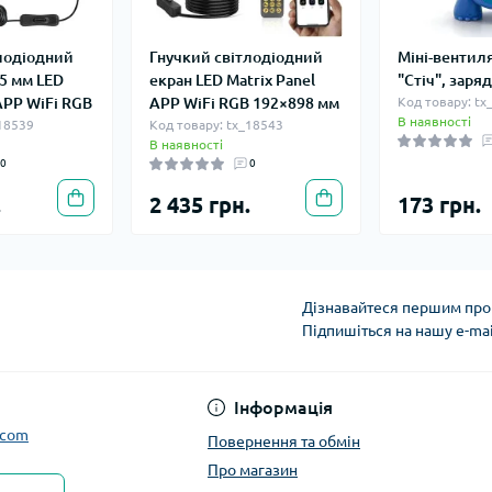
лодіодний
Гнучкий світлодіодний
Міні-вентил
5 мм LED
екран LED Matrix Panel
"Стіч", заря
 APP WiFi RGB
APP WiFi RGB 192×898 мм
Код товару: tx
В наявності
_18539
Код товару: tx_18543
В наявності
0
0
.
2 435 грн.
173 грн.
Дізнавайтеся першим про 
Підпишіться на нашу e-ma
Інформація
.com
Повернення та обмін
Про магазин