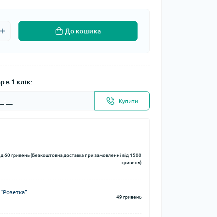
До кошика
 в 1 клік:
Купити
ід 60 гривень (Безкоштовна доставка при замовленні від 1500
гривень)
 "Розетка"
49 гривень