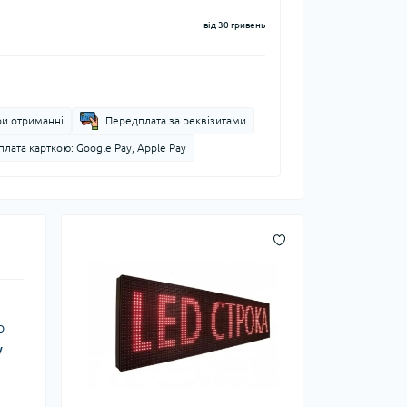
від 30 гривень
ри отриманні
Передплата за реквізитами
лата карткою: Google Pay, Apple Pay
о
у