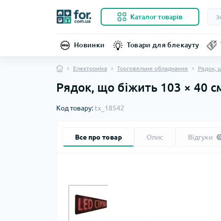
Каталог товарів
Новинки
Товари для блекауту
Електроніка
Торговельне обладнання
Рядок, 
Рядок, що біжить 103 × 40 с
Код товару:
tx_18542
Все про товар
Опис
Відгуки
0