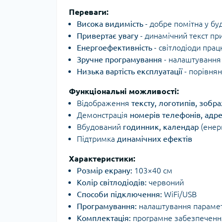
Переваги:
Висока видимість
- добре помітна у бу
Привертає увагу
- динамічний текст пр
Енергоефективність
- світлодіоди пра
Зручне програмування
- налаштування
Низька вартість експлуатації
- порівня
Функціональні можливості:
Відображення
тексту, логотипів, зобр
Демонстрація
номерів телефонів, адрес
Вбудований
годинник, календар
(енер
Підтримка
динамічних ефектів
Характеристики:
Розмір екрану:
103×40 см
Колір світлодіодів:
червоний
Способи підключення:
WiFi/USB
Програмування:
налаштування параметр
Комплектація:
програмне забезпеченн