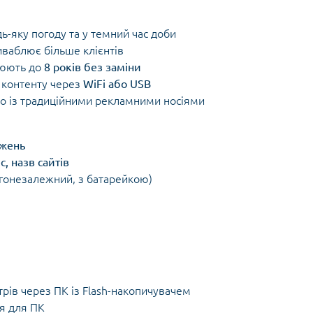
дь-яку погоду та у темний час доби
иваблює більше клієнтів
цюють до
8 років без заміни
 контенту через
WiFi або USB
но із традиційними рекламними носіями
ажень
, назв сайтів
гонезалежний, з батарейкою)
ів через ПК із Flash-накопичувачем
я для ПК