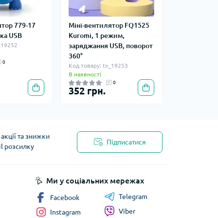
ятор 779-17
Міні-вентилятор FQ1525
дка USB
Kuromi, 1 режим,
_19252
заряджання USB, поворот
360°
0
Код товару: tx_19253
В наявності
0
352 грн.
акції та знижки
Підписатися
il розсилку
Ми у соціальних мережах
Telegram
Facebook
Viber
Instagram