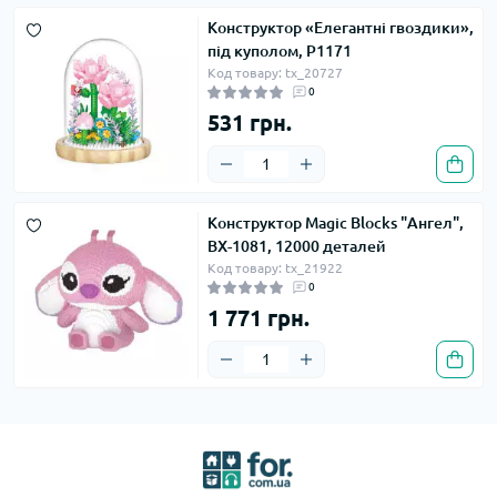
Конструктор «Елегантні гвоздики»,
під куполом, P1171
Код товару: tx_20727
0
531 грн.
Конструктор Magic Blocks "Ангел",
BX-1081, 12000 деталей
Код товару: tx_21922
0
1 771 грн.