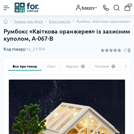
0
Клієнту
Товари для дітей
Конструктор
Румбокс «Квіткова оранжерея» із
Румбокс «Квіткова оранжерея» із захисним
куполом, A-067-B
Код товару:
tx_21304
0
Все про товар
Опис
Відгуки
Питання
Реко
0
0