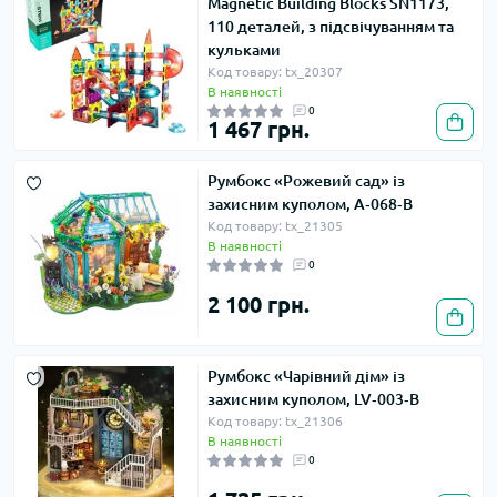
Magnetic Building Blocks SN1173,
110 деталей, з підсвічуванням та
кульками
Код товару: tx_20307
В наявності
0
1 467 грн.
Румбокс «Рожевий сад» із
захисним куполом, A‑068‑B
Код товару: tx_21305
В наявності
0
2 100 грн.
Румбокс «Чарівний дім» із
захисним куполом, LV‑003‑B
Код товару: tx_21306
В наявності
0