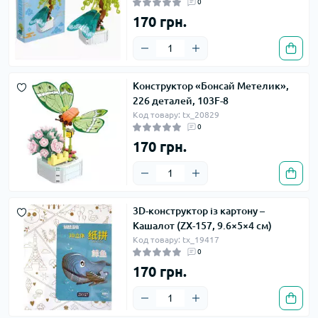
0
170 грн.
Конструктор «Бонсай Метелик»,
226 деталей, 103F-8
Код товару: tx_20829
0
170 грн.
3D-конструктор із картону –
Кашалот (ZX-157, 9.6×5×4 см)
Код товару: tx_19417
0
170 грн.