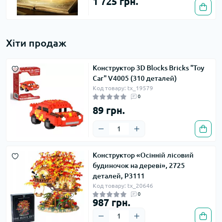
1 725 грн.
Хіти продаж
Конструктор 3D Blocks Bricks "Toy
Car" V4005 (310 деталей)
Код товару: tx_19579
0
89 грн.
Конструктор «Осінній лісовий
будиночок на дереві», 2725
деталей, P3111
Код товару: tx_20646
0
987 грн.