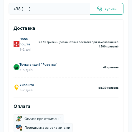
Купити
Доставка
Нова
Від 60 гривень (Безкоштовна доставка при замовленні від
пошта
1500 гривень)
1-2 дні
Точка видачі "Розетка"
49 гривень
3-5 днів
Укпошта
від 30 гривень
3-7 днів
Оплата
Оплата при отриманні
Передплата за реквізитами