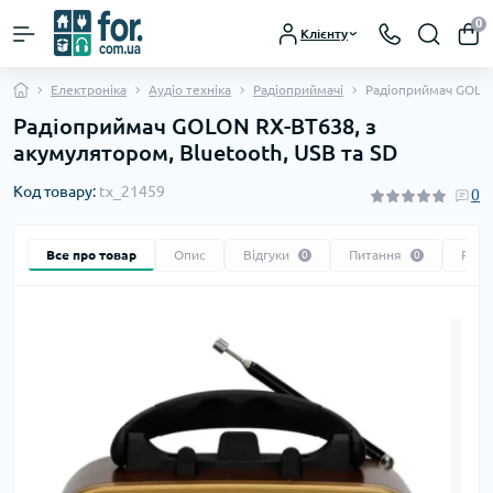
0
Клієнту
Електроніка
Аудіо техніка
Радіоприймачі
Радіоприймач GOLON
Радіоприймач GOLON RX-BT638, з
акумулятором, Bluetooth, USB та SD
Код товару:
tx_21459
0
Все про товар
Опис
Відгуки
Питання
Реко
0
0