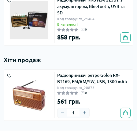
Радіоприймач NNS NS-7223BT, з
акумулятором, Bluetooth, USB та
SD
Код товару: tx_21464
В наявності
0
858 грн.
Хіти продаж
Радіоприймач ретро Golon RX-
BT169, FM/AM/SW, USB, 1300 mAh
Код товару: tx_20873
0
561 грн.