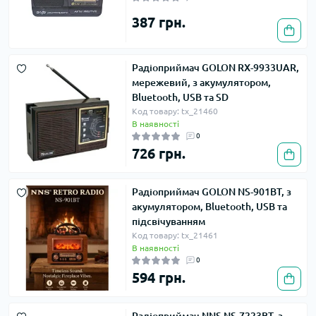
387 грн.
Радіоприймач GOLON RX-9933UAR,
мережевий, з акумулятором,
Bluetooth, USB та SD
Код товару: tx_21460
В наявності
0
726 грн.
Радіоприймач GOLON NS-901BT, з
акумулятором, Bluetooth, USB та
підсвічуванням
Код товару: tx_21461
В наявності
0
594 грн.