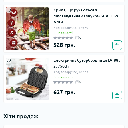
Крила, що рухаються з
підсвічуванням і звуком SHADOW
ANGEL
Код товару: tx_17620
В наявності
0
528 грн.
Електрична бутербродниця LV-885-
2, 750Вт
Код товару: tx_18273
В наявності
0
627 грн.
Хіти продаж