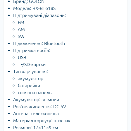
Бренд: GOLON
Модель: RX-BT618S
Підтримувані діапазони:
FM
AM
SW
Підключення: Bluetooth
Підтримка носіїв:
USB
TF/SD-картки
Тип харчування:
акумулятор
батарейки
сонячна панель
Акумулятор: знімний
Роз'єм живлення: DC 5V
Антена: телескопічна
Матеріал корпусу: пластик
Розміри: 17×11×9 см