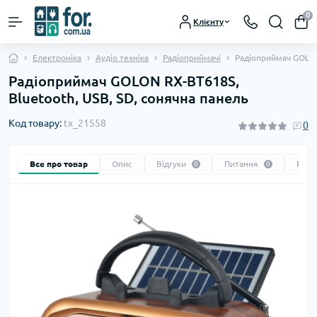
0
Клієнту
Електроніка
Аудіо техніка
Радіоприймачі
Радіоприймач GOLON
Радіоприймач GOLON RX-BT618S,
Bluetooth, USB, SD, сонячна панель
Код товару:
tx_21558
0
Все про товар
Опис
Відгуки
Питання
Реко
0
0