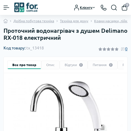
0
Клієнту
Дрібна побутова техніка
Техніка для дому
Крани-насадки, лійки 
Проточний водонагрівач з душем Delimano
RX-018 електричний
Код товару:
tx_13418
0
Все про товар
Опис
Відгуки
Питання
Реко
0
0