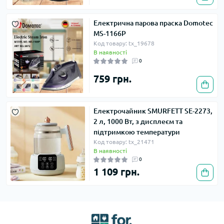
Електрична парова праска Domotec
MS-1166P
Код товару: tx_19678
В наявності
0
759 грн.
Електрочайник SMURFETT SE-2273,
2 л, 1000 Вт, з дисплеєм та
підтримкою температури
Код товару: tx_21471
В наявності
0
1 109 грн.