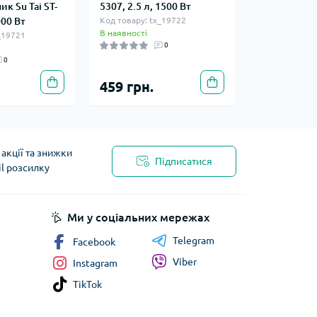
к Su Tai ST-
5307, 2.5 л, 1500 Вт
000 Вт
Код товару: tx_19722
В наявності
_19721
0
0
459 грн.
акції та знижки
Підписатися
il розсилку
Ми у соціальних мережах
Telegram
Facebook
Viber
Instagram
TikTok