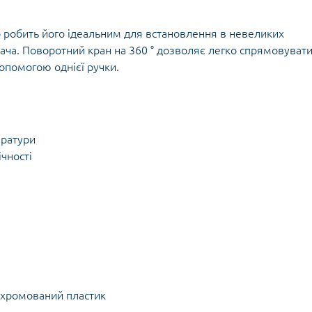
 робить його ідеальним для встановлення в невеликих
дача. Поворотний кран на 360 ° дозволяє легко спрямовуват
допомогою однієї ручки.
ератури
ічності
а хромований пластик