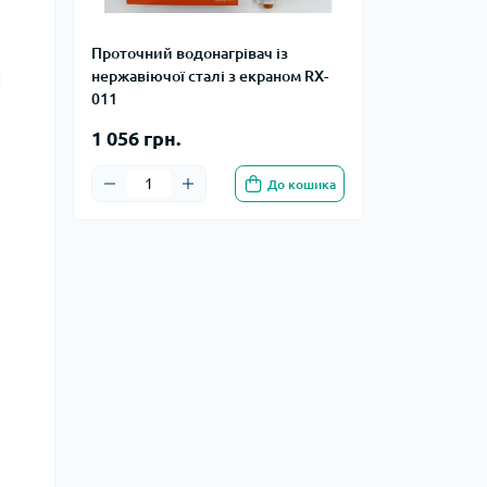
Проточний водонагрівач із
нержавіючої сталі з екраном RX-
и
011
1 056 грн.
До кошика