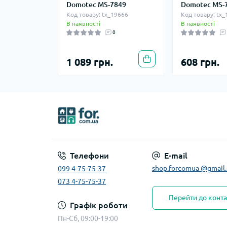
Domotec MS-7849
Domotec MS-
Код товару: tx_19666
Код товару: tx
В наявності
В наявності
0
1 089 грн.
608 грн.
Телефони
E-mail
shop.forcomua @gmail
099 4-75-75-37
073 4-75-75-37
Перейти до конта
Графік роботи
Пн-Сб, 09:00-19:00