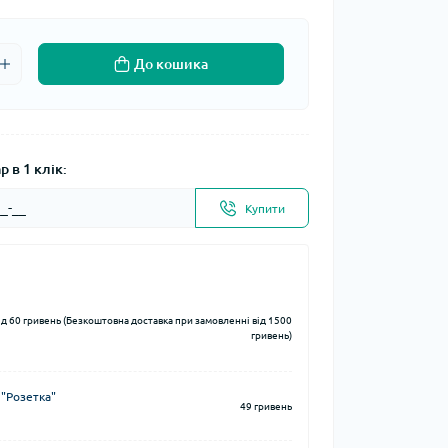
До кошика
 в 1 клік:
Купити
ід 60 гривень (Безкоштовна доставка при замовленні від 1500
гривень)
 "Розетка"
49 гривень