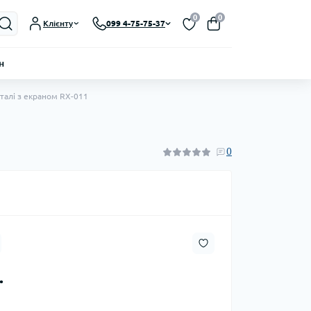
0
0
Клієнту
099 4-75-75-37
н
талі з екраном RX-011
0
.