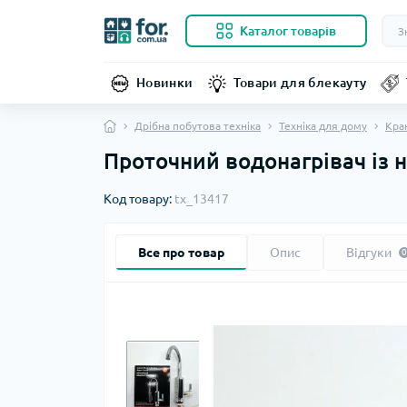
Каталог товарів
Новинки
Товари для блекауту
Дрібна побутова техніка
Техніка для дому
Кран
Проточний водонагрівач із 
Код товару:
tx_13417
Все про товар
Опис
Відгуки
0