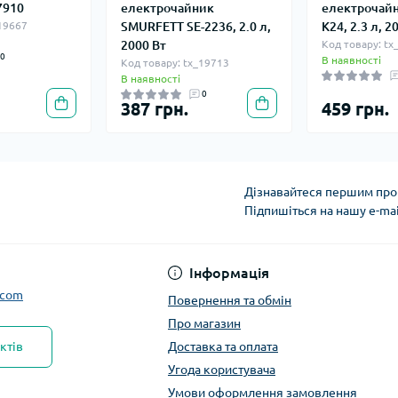
7910
електрочайник
електрочайни
_19667
SMURFETT SE-2236, 2.0 л,
K24, 2.3 л, 2
2000 Вт
Код товару: tx
0
В наявності
Код товару: tx_19713
В наявності
0
387 грн.
459 грн.
Дізнавайтеся першим про 
Підпишіться на нашу e-ma
Інформація
.com
Повернення та обмін
Про магазин
ктів
Доставка та оплата
Угода користувача
Умови оформлення замовлення