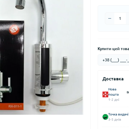
Купити цей товар
Доставка
Нова
В
пошта
1-2 дні
Точка видачі
3-5 днів