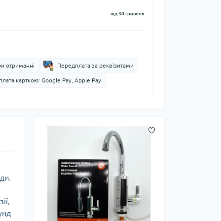
від 30 гривень
ри отриманні
Передплата за реквізитами
лата карткою: Google Pay, Apple Pay
ди.
ії,
унд