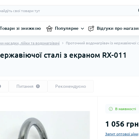
Товари зі знижкою
Популярне
Відгуки про магази
и-насадки, лійки та водонагрівачі
Проточний водонагрівач із нержавіючої с
нержавіючої сталі з екраном RX-011
Питання
Рекомендуємо
0
В наявності
1 056 грн
Запит оптової ціни