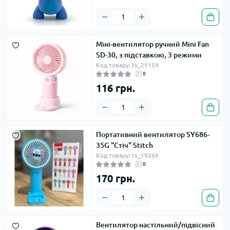
Міні-вентилятор ручний Mini Fan
SD-30, з підставкою, 3 режими
Код товару: tx_21154
0
116 грн.
Портативний вентилятор SY686-
35G "Стіч" Stitch
Код товару: tx_19269
0
170 грн.
Вентилятор настільний/підвісний