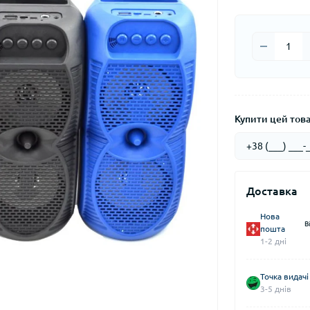
Купити цей товар
Доставка
Нова
В
пошта
1-2 дні
Точка видачі
3-5 днів