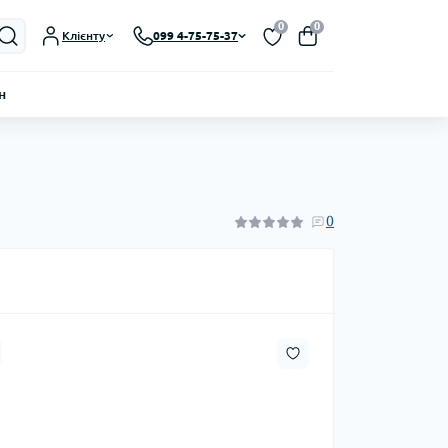
0
0
Клієнту
099 4-75-75-37
н
0