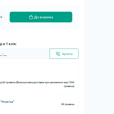
До кошика
 в 1 клік:
Купити
ід 60 гривень (Безкоштовна доставка при замовленні від 1500
гривень)
 "Розетка"
49 гривень