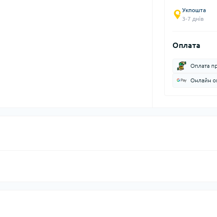
Укпошта
3-7 днів
Оплата
Оплата п
Онлайн оп