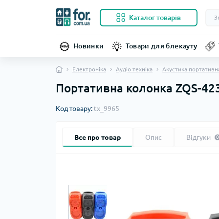
Каталог товарів
Новинки
Товари для блекауту
Електроніка
Аудіо техніка
Акустика портативн
Портативна колонка ZQS-423
Код товару:
tx_9965
Все про товар
Опис
Відгуки
0