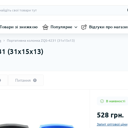
Товари зі знижкою
Популярне
Відгуки про магази
а
Портативна колонка ZQS-4231 (31х15х13)
1 (31х15х13)
Питання
0
В наявності
528 грн.
Запит оптової ціни