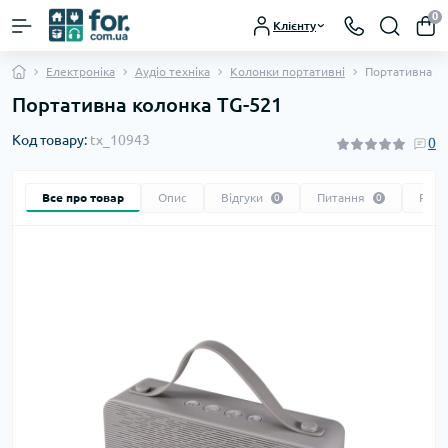
0
Клієнту
Електроніка
Аудіо техніка
Колонки портативні
Портативна ко
Портативна колонка TG-521
Код товару:
tx_10943
0
Все про товар
Опис
Відгуки
Питання
Реко
0
0