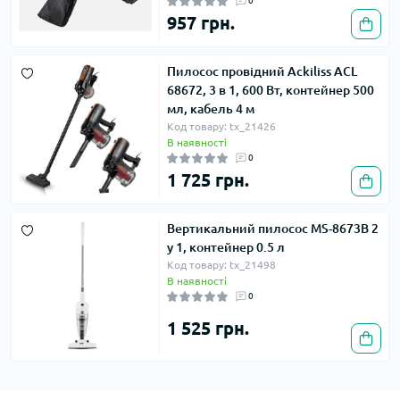
0
957 грн.
Пилосос провідний Ackiliss ACL
68672, 3 в 1, 600 Вт, контейнер 500
мл, кабель 4 м
Код товару: tx_21426
В наявності
0
1 725 грн.
Вертикальний пилосос MS-8673B 2
у 1, контейнер 0.5 л
Код товару: tx_21498
В наявності
0
1 525 грн.