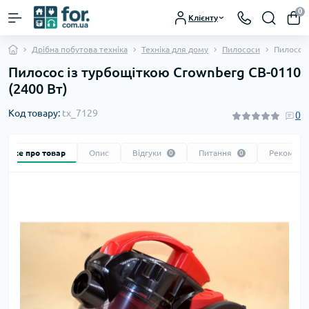
0
Клієнту
Дрібна побутова техніка
Техніка для дому
Пилососи
Пилосос 
Пилосос із турбощіткою Crownberg CB-0110
(2400 Вт)
Код товару:
tx_7129
0
Все про товар
Опис
Відгуки
Питання
Рекоменд
0
0