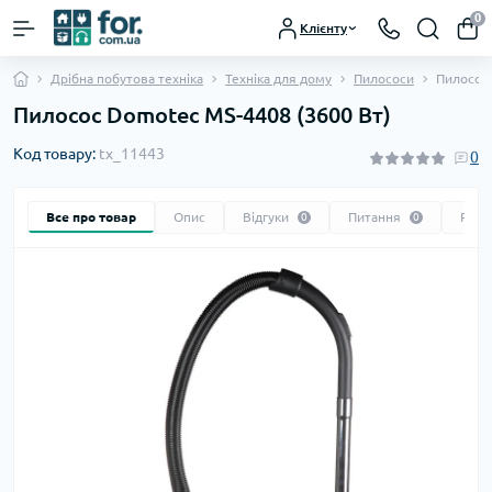
0
Клієнту
Дрібна побутова техніка
Техніка для дому
Пилососи
Пилосос 
Пилосос Domotec MS-4408 (3600 Вт)
Код товару:
tx_11443
0
Все про товар
Опис
Відгуки
Питання
Реко
0
0