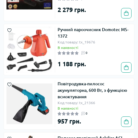
2 279 грн.
Ручний пароочисник Domotec MS-
1372
Код товару: tx_19676
В наявності
0
1 188 грн.
Повітродувка-пилосос
акумуляторна, 600 Вт, з функцією
всмоктування
Код товару: tx_21366
В наявності
0
957 грн.