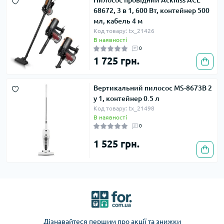
Пилосос провідний Ackiliss ACL
68672, 3 в 1, 600 Вт, контейнер 500
мл, кабель 4 м
Код товару: tx_21426
В наявності
0
1 725 грн.
Вертикальний пилосос MS-8673B 2
у 1, контейнер 0.5 л
Код товару: tx_21498
В наявності
0
1 525 грн.
Дізнавайтеся першим про акції та знижки