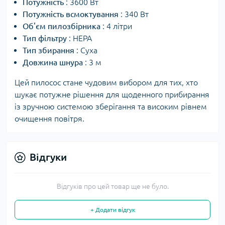
Потужність
: 3600 Вт
Потужність всмоктування
: 340 Вт
Об'єм пилозбірника
: 4 літри
Тип фільтру
: НЕРА
Тип збирання
: Суха
Довжина шнура
: 3 м
Цей пилосос стане чудовим вибором для тих, хто
шукає потужне рішення для щоденного прибирання
із зручною системою зберігання та високим рівнем
очищення повітря.
Відгуки
Відгуків про цей товар ще не було.
+ Додати відгук