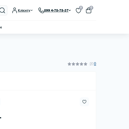
0
0
Клієнту
099 4-75-75-37
н
0
.