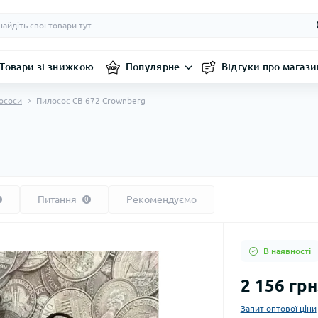
Товари зі знижкою
Популярне
Відгуки про магази
ососи
Пилосос CB 672 Crownberg
Питання
Рекомендуємо
0
В наявності
2 156 грн
Запит оптової ціни