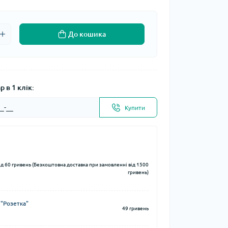
До кошика
 в 1 клік:
Купити
ід 60 гривень (Безкоштовна доставка при замовленні від 1500
гривень)
 "Розетка"
49 гривень