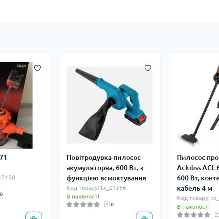
671
Повітродувка-пилосос
Пилосос про
акумуляторна, 600 Вт, з
Ackiliss ACL 
_17150
функцією всмоктування
600 Вт, конт
Код товару: tx_21366
кабель 4 м
0
В наявності
Код товару: tx
0
В наявності