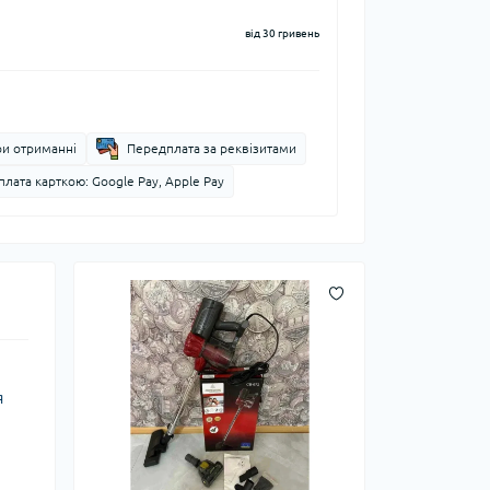
від 30 гривень
ри отриманні
Передплата за реквізитами
лата карткою: Google Pay, Apple Pay
я