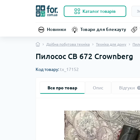
Каталог товарів
Новинки
Товари для блекауту
Дрібна побутова техніка
Техніка для дому
Пил
Пилосос CB 672 Crownberg
Код товару:
tx_17152
Все про товар
Опис
Відгуки
0