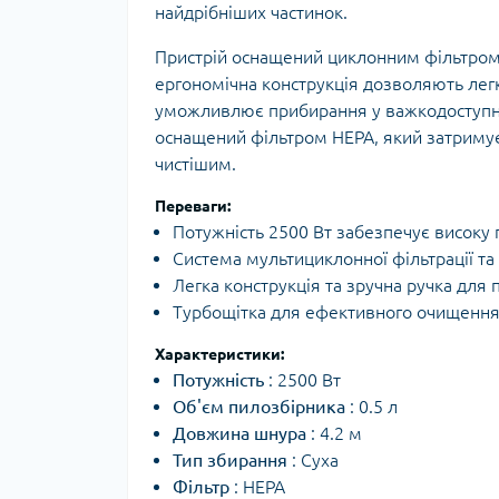
найдрібніших частинок.
Пристрій оснащений циклонним фільтром т
ергономічна конструкція дозволяють лег
уможливлює прибирання у важкодоступних
оснащений фільтром НЕРА, який затримує
чистішим.
Переваги:
Потужність 2500 Вт забезпечує високу 
Система мультициклонної фільтрації та 
Легка конструкція та зручна ручка для 
Турбощітка для ефективного очищення 
Характеристики:
Потужність
: 2500 Вт
Об'єм пилозбірника
: 0.5 л
Довжина шнура
: 4.2 м
Тип збирання
: Суха
Фільтр
: НЕРА