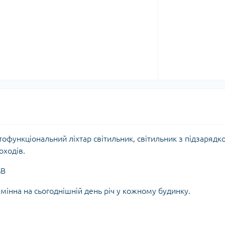
атофункціональний ліхтар світильник, світильник з підзарядк
оходів.
SB
амінна на сьогоднішній день річ у кожному будинку.