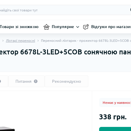
Товари зі знижкою
Популярне
Відгуки про магази
Ліхтарі переносні
Переносний ліхтарик - прожектор 6678L-3LED+5COB 
жектор 6678L-3LED+5COB сонячною па
Питання
Рекомендуємо
0
Немає у наявнос
338 грн.