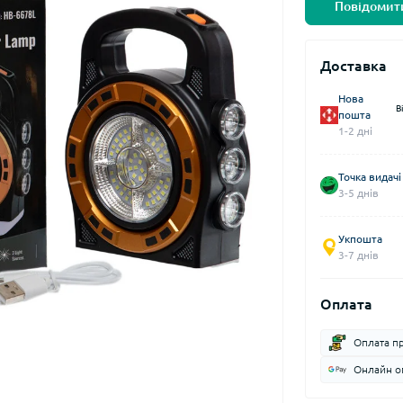
Повідомити
Доставка
Нова
В
пошта
1-2 дні
Точка видачі
3-5 днів
Укпошта
3-7 днів
Оплата
Оплата п
Онлайн оп