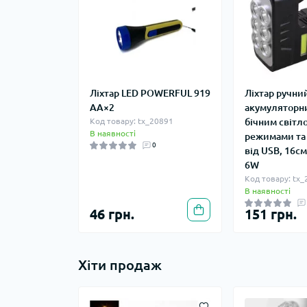
Ліхтар LED POWERFUL 919
Ліхтар ручни
AA×2
акумуляторни
Код товару: tx_20891
бічним світло
В наявності
режимами та
0
від USB, 16с
6W
Код товару: tx
В наявності
46 грн.
151 грн.
Хіти продаж