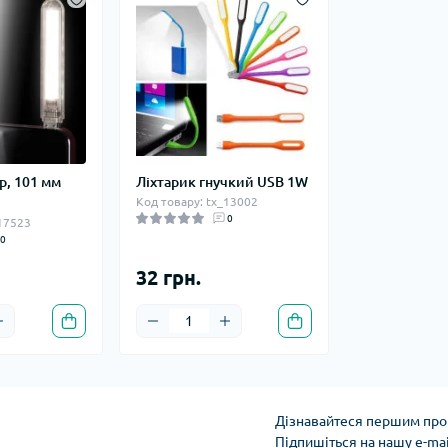
р, 101 мм
Ліхтарик гнучкий USB 1W
Код товару: tx_13002
0
_17523
0
32 грн.
Дізнавайтеся першим про 
Підпишіться на нашу e-ma