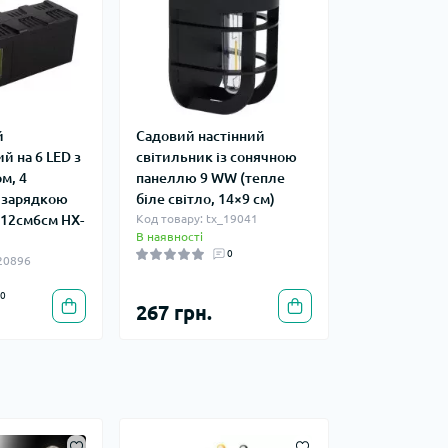
й
Садовий настінний
й на 6 LED з
світильник із сонячною
м, 4
панеллю 9 WW (тепле
 зарядкою
біле світло, 14×9 см)
м12см6см HX-
Код товару: tx_19041
В наявності
0
_20896
0
267 грн.