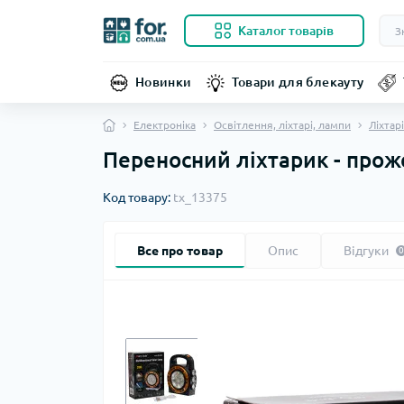
Каталог товарів
Новинки
Товари для блекауту
Електроніка
Освітлення, ліхтарі, лампи
Ліхтарі
Переносний ліхтарик - про
Код товару:
tx_13375
Все про товар
Опис
Відгуки
0