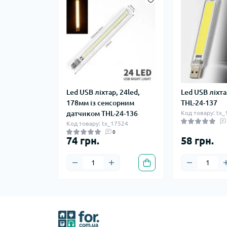
Led USB ліхтар, 24led,
Led USB ліхта
178мм із сенсорним
THL-24-137
датчиком THL-24-136
Код товару: tx
Код товару: tx_17524
0
74 грн.
58 грн.