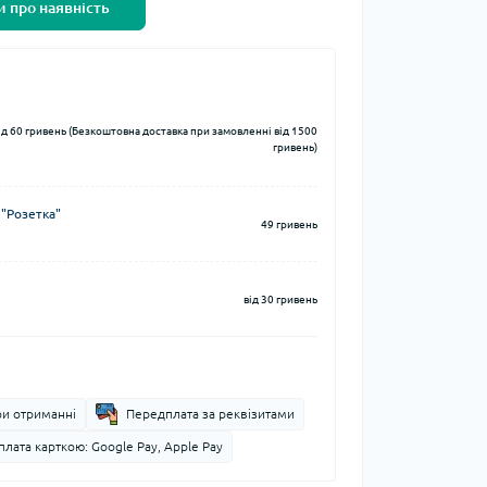
 про наявність
ід 60 гривень (Безкоштовна доставка при замовленні від 1500
гривень)
 "Розетка"
49 гривень
від 30 гривень
ри отриманні
Передплата за реквізитами
лата карткою: Google Pay, Apple Pay