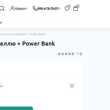
0
0
Клієнту
099 4-75-75-37
н
сонячною панеллю + Power Bank
неллю + Power Bank
0
ті