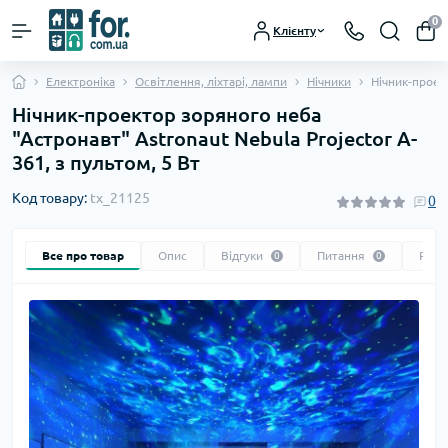
0
Клієнту
Електроніка
Освітлення, ліхтарі, лампи
Нічники
Нічник-проект
Нічник-проектор зоряного неба
"Астронавт" Astronaut Nebula Projector A-
361, з пультом, 5 Вт
Код товару:
tx_21125
0
Все про товар
Опис
Відгуки
Питання
Реко
0
0