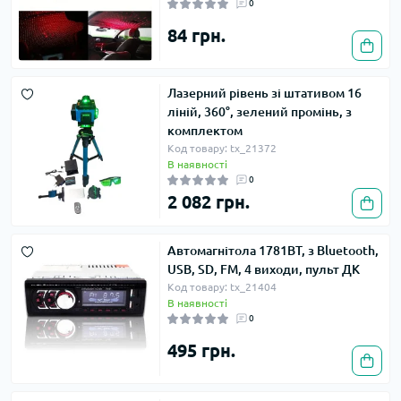
0
84 грн.
Лазерний рівень зі штативом 16
ліній, 360°, зелений промінь, з
комплектом
Код товару: tx_21372
В наявності
0
2 082 грн.
Автомагнітола 1781BT, з Bluetooth,
USB, SD, FM, 4 виходи, пульт ДК
Код товару: tx_21404
В наявності
0
495 грн.