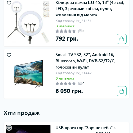
Кільцева лампа LJJ-45, 18" (45 см),
LED, 3 режими світла, пульт,
живлення від мережі
Код товару: tx_21431
В наявності
0
792 грн.
Smart TV S32, 32", Android 16,
Bluetooth, Wi-Fi, DVB-S2/T2/C,
голосовий пульт
Код товару: tx_21442
В наявності
0
6 050 грн.
Хіти продаж
USB-проектор "Зоряне небо" з