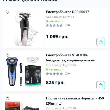
Електробритва DSP 60017
Код товару: tx_9472
В наявності
0
1 089 грн.
Електробритва VGR V306
бездротова, водонепроникна
Код товару: tx_13304
В наявності
0
825 грн.
Портативна колонка Hopestar - H50
(20шт.ящ)
Код товару: tx_13660