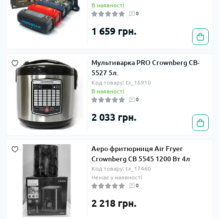
В наявності
0
1 659 грн.
Мультиварка PRO Crownberg CB-
5527 5л.
Код товару: tx_16910
В наявності
0
2 033 грн.
Аеро фритюрниця Air Fryer
Crownberg CB 5545 1200 Вт 4л
Код товару: tx_17460
Немає у наявності
0
2 218 грн.