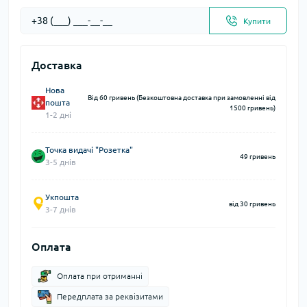
Купити
Доставка
Нова
Від 60 гривень (Безкоштовна доставка при замовленні від
пошта
1500 гривень)
1-2 дні
Точка видачі "Розетка"
49 гривень
3-5 днів
Укпошта
від 30 гривень
3-7 днів
Оплата
Оплата при отриманні
Передплата за реквізитами