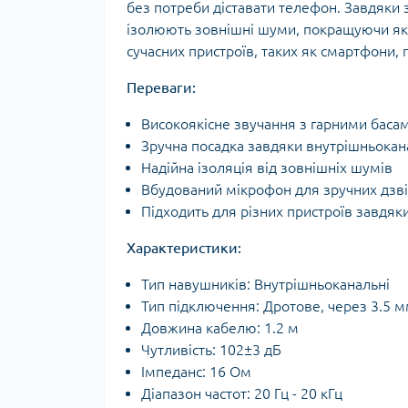
без потреби діставати телефон. Завдяк
ізолюють зовнішні шуми, покращуючи якіс
сучасних пристроїв, таких як смартфони,
Переваги:
Високоякісне звучання з гарними баса
Зручна посадка завдяки внутрішньокана
Надійна ізоляція від зовнішніх шумів
Вбудований мікрофон для зручних дзві
Підходить для різних пристроїв завдяки
Характеристики:
Тип навушників: Внутрішньоканальні
Тип підключення: Дротове, через 3.5 мм
Довжина кабелю: 1.2 м
Чутливість: 102±3 дБ
Імпеданс: 16 Ом
Діапазон частот: 20 Гц - 20 кГц