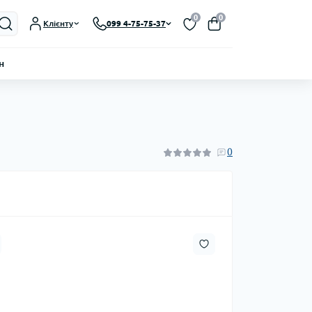
0
0
Клієнту
099 4-75-75-37
н
0