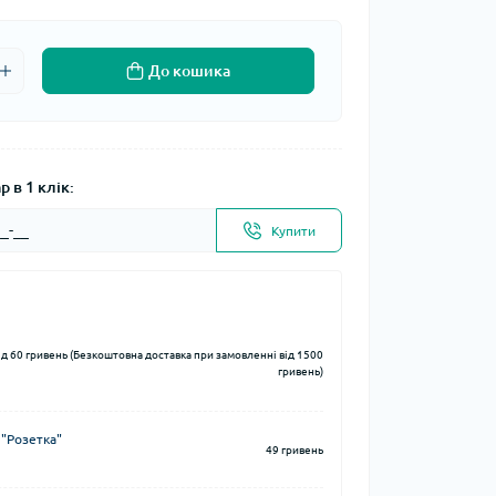
До кошика
 в 1 клік:
Купити
ід 60 гривень (Безкоштовна доставка при замовленні від 1500
гривень)
 "Розетка"
49 гривень