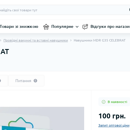
Товари зі знижкою
Популярне
Відгуки про магази
Провідні вакумні та вставні навушники
Навушники MDR G35 CELEBRAT
RAT
Питання
0
В наявності
100 грн.
Запит оптової ціни