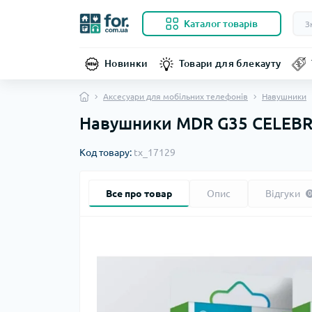
Каталог товарів
Новинки
Товари для блекауту
Аксесуари для мобільних телефонів
Навушники
Навушники MDR G35 CELEB
Код товару:
tx_17129
Все про товар
Опис
Відгуки
0