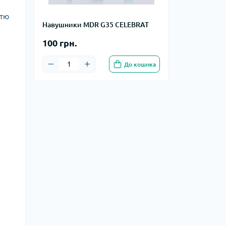
стю
Навушники MDR G35 CELEBRAT
100 грн.
До кошика