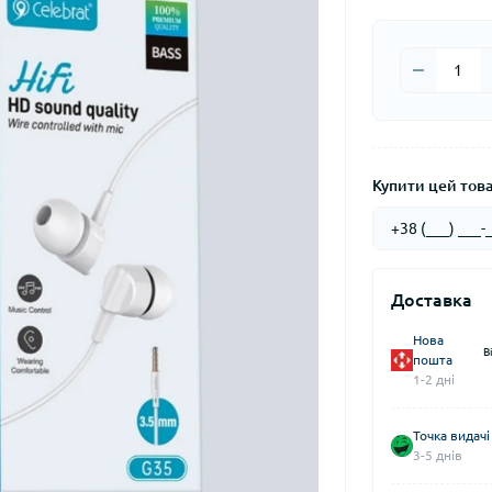
Купити цей товар
Доставка
Нова
В
пошта
1-2 дні
Точка видачі
3-5 днів