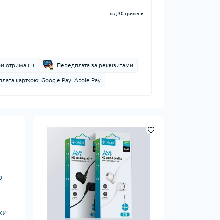
від 30 гривень
ри отриманні
Передплата за реквізитами
лата карткою: Google Pay, Apple Pay
о
ки