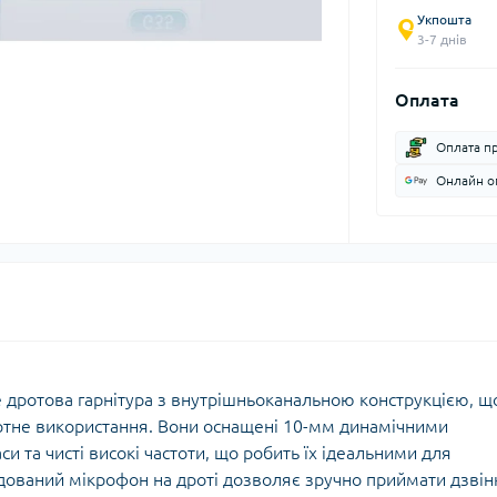
Укпошта
3-7 днів
Оплата
Оплата п
Онлайн оп
дротова гарнітура з внутрішньоканальною конструкцією, щ
ортне використання. Вони оснащені 10-мм динамічними
и та чисті високі частоти, що робить їх ідеальними для
удований мікрофон на дроті дозволяє зручно приймати дзвін