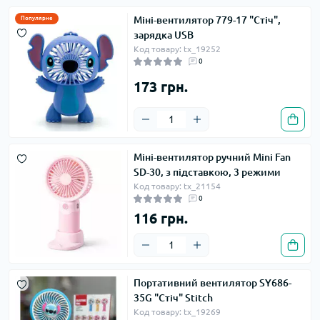
Міні-вентилятор 779-17 "Стіч",
Популярне
зарядка USB
Код товару: tx_19252
0
173 грн.
Міні-вентилятор ручний Mini Fan
SD-30, з підставкою, 3 режими
Код товару: tx_21154
0
116 грн.
Портативний вентилятор SY686-
35G "Стіч" Stitch
Код товару: tx_19269