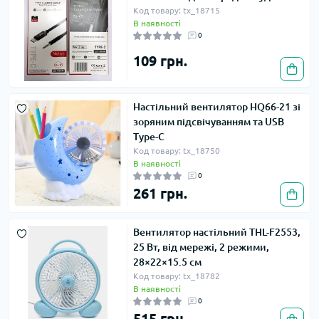
Код товару: tx_18715
В наявності
0
109 грн.
Настільний вентилятор HQ66-21 зі
зоряним підсвічуванням та USB
Type-C
Код товару: tx_18750
В наявності
0
261 грн.
Вентилятор настільний THL-F2553,
25 Вт, від мережі, 2 режими,
28×22×15.5 см
Код товару: tx_18782
В наявності
0
515 грн.