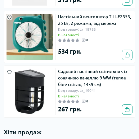
Настільний вентилятор THL-F2555,
25 Вт, 2 режими, від мережі
Код товару: tx_18783
В наявності
0
534 грн.
Садовий настінний світильник із
сонячною панеллю 9 WW (тепле
біле світло, 14×9 см)
Код товару: tx_19041
В наявності
0
267 грн.
Хіти продаж