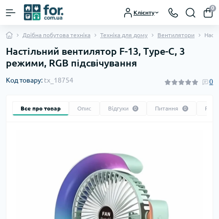
0
Клієнту
Дрібна побутова техніка
Техніка для дому
Вентилятори
Наст
Настільний вентилятор F-13, Type-C, 3
режими, RGB підсвічування
Код товару:
tx_18754
0
Все про товар
Опис
Відгуки
Питання
Реко
0
0