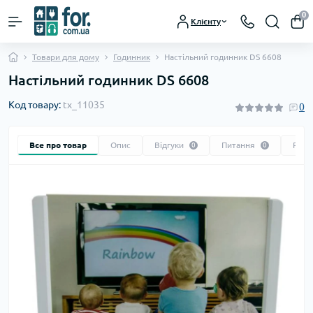
0
Клієнту
Товари для дому
Годинник
Настільний годинник DS 6608
Настільний годинник DS 6608
Код товару:
tx_11035
0
Все про товар
Опис
Відгуки
Питання
Реко
0
0