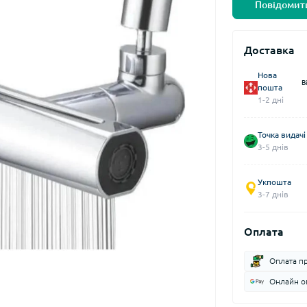
Повідомити
Доставка
Нова
В
пошта
1-2 дні
Точка видачі
3-5 днів
Укпошта
3-7 днів
Оплата
Оплата п
Онлайн оп