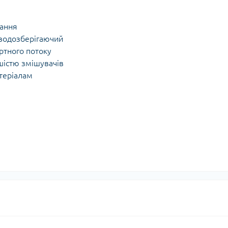
тання
 водозберігаючий
ртного потоку
ьшістю змішувачів
атеріалам