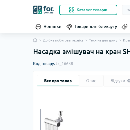
Каталог товарів
Новинки
Товари для блекауту
Дрібна побутова техніка
Техніка для дому
Кран
Насадка змішувач на кран 
Код товару:
tx_16638
Все про товар
Опис
Відгуки
0