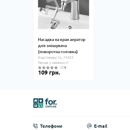
Насадка на кран аератор
для змішувача
(поворотна головка)
Код товару: tx_15422
Немає у наявності
0
109 грн.
Телефони
E-mail