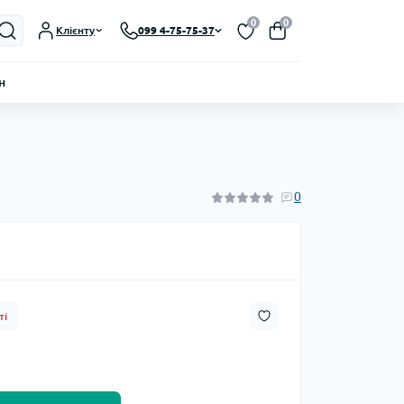
0
0
Клієнту
099 4-75-75-37
н
0
ті