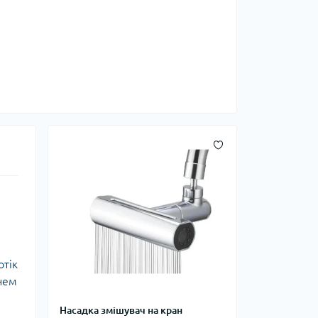
отік
нем
Насадка змішувач на кран