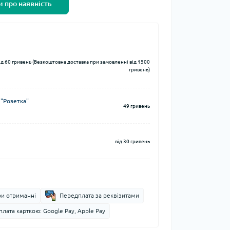
 про наявність
ід 60 гривень (Безкоштовна доставка при замовленні від 1500
гривень)
 "Розетка"
49 гривень
від 30 гривень
ри отриманні
Передплата за реквізитами
лата карткою: Google Pay, Apple Pay