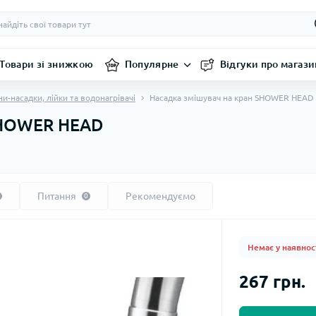
Товари зі знижкою
Популярне
Відгуки про магази
и-насадки, лійки та водонагрівачі
Насадка змішувач на кран SHOWER HEAD
SHOWER HEAD
Питання
Рекомендуємо
0
Немає у наявнос
267 грн.