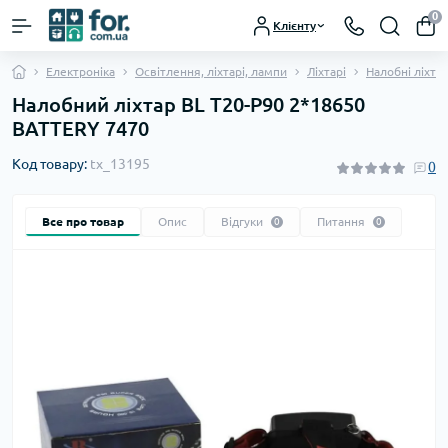
0
Клієнту
Електроніка
Освітлення, ліхтарі, лампи
Ліхтарі
Налобні ліхта
Налобний ліхтар BL T20-P90 2*18650
BATTERY 7470
Код товару:
tx_13195
0
Все про товар
Опис
Відгуки
Питання
0
0