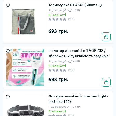
Термосумка DT-4241 (60шт.ящ)
Код товару: tx_13690
В наявності
0
693 грн.
Епілятор жіночий 3 в 1 VGR 732 /
збереже шкіру ніжною та гладкою
Код товару: tx_14290
В наявності
0
693 грн.
Ліхтарик налобний mini headlights
portable 1169
Код товару: tx_17749
В наявності
0