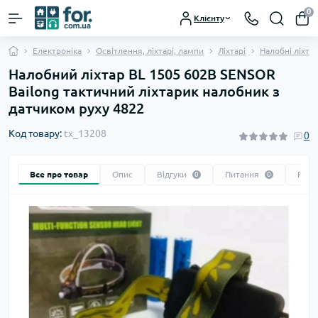
0
Клієнту
Електроніка
Освітлення, ліхтарі, лампи
Ліхтарі
Налобні ліхта
Налобний ліхтар BL 1505 602B SENSOR
Bailong тактичний ліхтарик налобник з
датчиком руху 4822
Код товару:
tx_13208
0
Все про товар
Опис
Відгуки
Питання
Реко
0
0