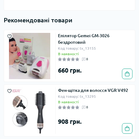
Рекомендовані товари
Епілятор Gemei GM-3026
бездротовий
Код товару: tx_13155
В наявності
0
660 грн.
Фен-щітка для волосся VGR V492
Код товару: tx_13295
В наявності
0
908 грн.