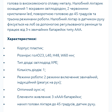
голова із високоякісного сплаву металу. Налобний ліхтарик
оснащений 1 яскравим світлодіодом, 2 червоними
кристалами led, поворотною головою до 45 градусів та
трьома режимами роботи. Налобний ліхтар із датчиком руху
фіксується на лоб за допомогою регульованого ремінця та
працює від 3-х звичайних батарейок типу ААА.
Характеристики:
Корпус: пластик;
Розміри: голO23, L40, H48, W60 мм;
Тип діода: світлодіод XPE;
Кількість діодів: 1;
Режими роботи: 2 режими включення: звичайний,
індукційний (реагує на рух);
Оптичний зум: ні;
Елементи живлення: 3 хААА-батарейки;
нахил голови ліхтаря до 45 градусів, датчик руху.