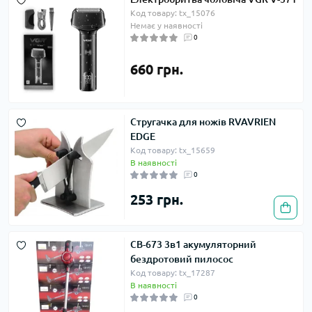
Код товару: tx_15076
Немає у наявності
0
660 грн.
Стругачка для ножів RVAVRIEN
EDGE
Код товару: tx_15659
В наявності
0
253 грн.
CB-673 3в1 акумуляторний
бездротовий пилосос
Код товару: tx_17287
В наявності
0