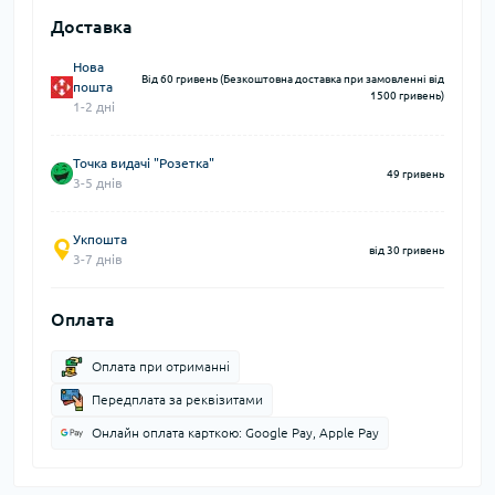
Доставка
Нова
Від 60 гривень (Безкоштовна доставка при замовленні від
пошта
1500 гривень)
1-2 дні
Точка видачі "Розетка"
49 гривень
3-5 днів
Укпошта
від 30 гривень
3-7 днів
Оплата
Оплата при отриманні
Передплата за реквізитами
Онлайн оплата карткою: Google Pay, Apple Pay