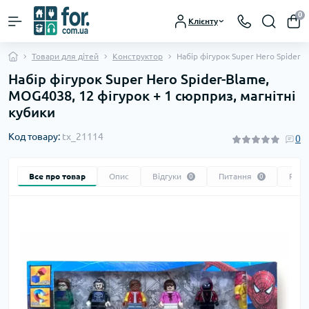
0
Клієнту
Товари для дітей
Конструктор
Набір фігурок Super Hero Spider-
Набір фігурок Super Hero Spider-Blame,
MOG4038, 12 фігурок + 1 сюрприз, магнітні
кубики
Код товару:
tx_21114
0
Все про товар
Опис
Відгуки
Питання
Реко
0
0