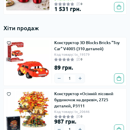
0
1 531 грн.
Хіти продаж
Конструктор 3D Blocks Bricks "Toy
Car" V4005 (310 деталей)
Код товару: tx_19579
0
89 грн.
Конструктор «Осінній лісовий
будиночок на дереві», 2725
деталей, P3111
Код товару: tx_20646
0
987 грн.