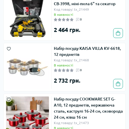
СВ-3998, міні-пила 6" та секатор
Код товару: tx_21449
В наявності
0
2 464 грн.
Набір посуду KAISA VILLA KV-6618,
12 предметів
Код товару: tx_21468
В наявності
0
2 732 грн.
Набір посуду COOKWARE SET G-
A10, 12 предметів, нержавіюча
сталь, каструлі 16-24 см, сковорода
24 см, ківш 16 см
Код товару: tx_21473
В наявності