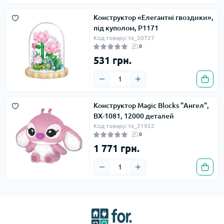
Конструктор «Елегантні гвоздики»,
під куполом, P1171
Код товару: tx_20727
0
531 грн.
Конструктор Magic Blocks "Ангел",
BX-1081, 12000 деталей
Код товару: tx_21922
0
1 771 грн.