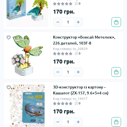
0
170 грн.
Конструктор «Бонсай Метелик»,
226 деталей, 103F-8
Код товару: tx_20829
0
170 грн.
3D-конструктор із картону –
Кашалот (ZX-157, 9.6×5×4 см)
Код товару: tx_19417
0
170 грн.