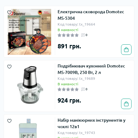
Електрична сковорода Domotec
MS-5304
Код товару: tx_19664
В наявності
0
891 грн.
Подрібнювач кухонний Domotec
MS-7009B, 250 Вт, 2 л
Код товару: tx_19689
В наявності
0
924 грн.
Набір манікюрних інструментів у
чохлі 12в1
Код товару: tx_19743