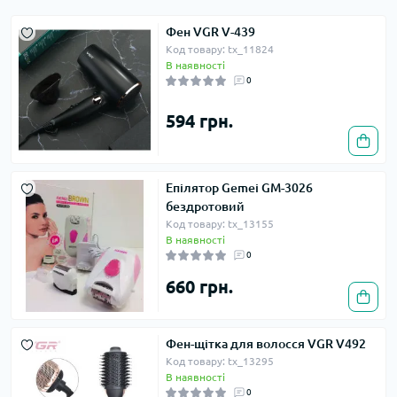
Фен VGR V-439
Код товару: tx_11824
В наявності
0
594 грн.
Епілятор Gemei GM-3026
бездротовий
Код товару: tx_13155
В наявності
0
660 грн.
Фен-щітка для волосся VGR V492
Код товару: tx_13295
В наявності
0