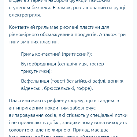
модель з гарним набором функцій і високим
ступенем безпеки. Є замок, розташований на ручці
електрогриля.
Контактний гриль має рифлені пластини для
рівномірного обсмажування продуктів. А також три
типи змінних пластин:
Гриль контактний (притискний);
Бутербродниця (сендвічниця, тостер
трикутнички);
Вафельниця (товсті бельгійські вафлі, вони ж
віденські, брюссельські, гофре).
Пластини мають рифлену форму, що в тандемі з
антипригарним покриттям забезпечує
випаровування соків, які стікають у спеціальні лотки
і не прилипають до їжі, завдяки чому вона виходить
соковитою, але не жирною. Прилад має два