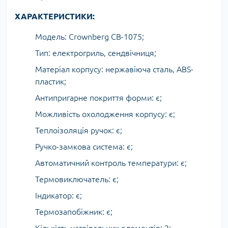
ХАРАКТЕРИСТИКИ:
Модель: Crownberg CB-1075;
Тип: електрогриль, сендвічниця;
Матеріал корпусу: нержавіюча сталь, ABS-
пластик;
Антипригарне покриття форми: є;
Можливість охолодження корпусу: є;
Теплоізоляція ручок: є;
Ручко-замкова система: є;
Автоматичний контроль температури: є;
Термовиключатель: є;
Індикатор: є;
Термозапобіжник: є;