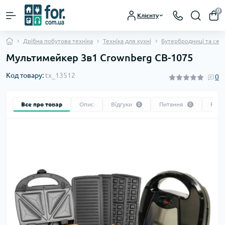
0
Клієнту
Дрібна побутова техніка
Техніка для кухні
Бутербродниці та сен
Мультимейкер 3в1 Crownberg CB-1075
Код товару:
tx_13512
0
Все про товар
Опис
Відгуки
Питання
Реко
0
0