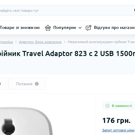
Товари зі знижкою
Популярне
Відгуки про магази
троніки
Адаптер, блок живлення
Мережевий розгалужувач трійник Trav
йник Travel Adaptor 823 c 2 USB 150
Питання
0
В наявності
176 грн.
Запит оптової ціни