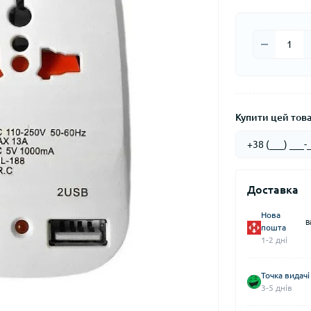
Купити цей товар
Доставка
Нова
В
пошта
1-2 дні
Точка видачі
3-5 днів