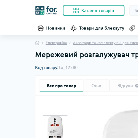
Каталог товарів
Новинки
Товари для блекауту
Електроніка
Аксесуари та комплектуючі для елек
Мережевий розгалужувач трі
Код товару:
tx_12580
Все про товар
Опис
Відгуки
0