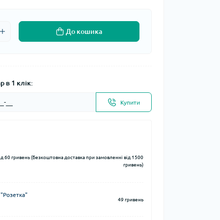
До кошика
 в 1 клік:
Купити
ід 60 гривень (Безкоштовна доставка при замовленні від 1500
гривень)
 "Розетка"
49 гривень