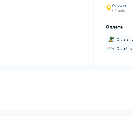
Укпошта
3-7 днів
Оплата
Оплата п
Онлайн оп