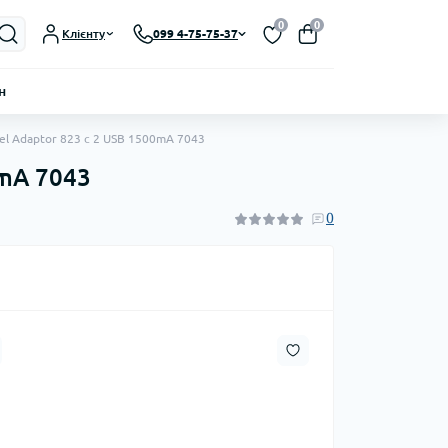
0
0
Клієнту
099 4-75-75-37
н
el Adaptor 823 c 2 USB 1500mA 7043
0mA 7043
0