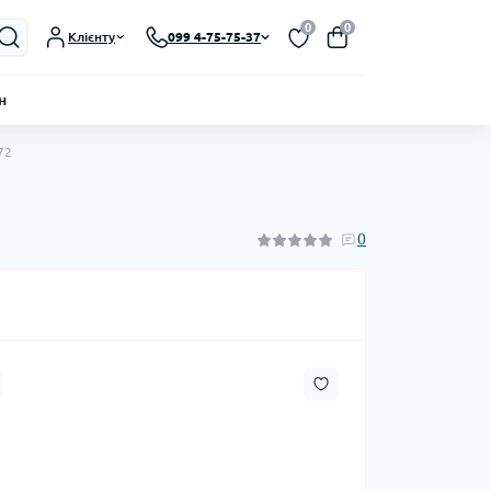
0
0
Клієнту
099 4-75-75-37
н
72
0