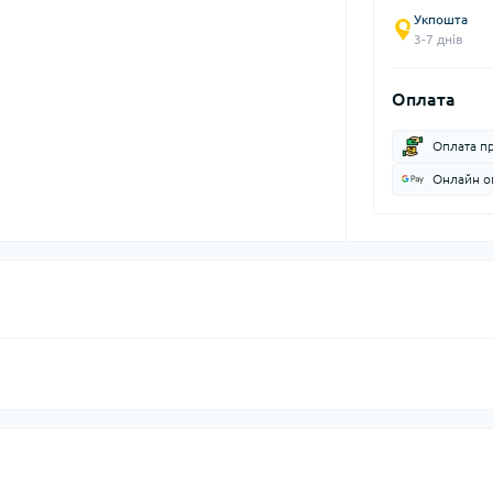
Укпошта
3-7 днів
Оплата
Оплата п
Онлайн оп