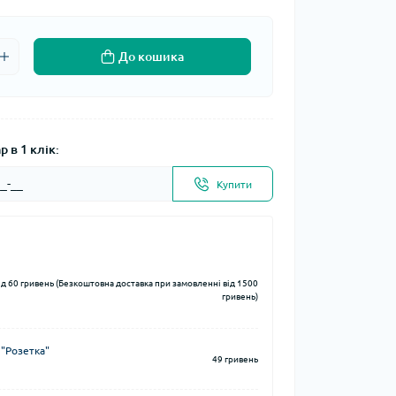
До кошика
 в 1 клік:
Купити
ід 60 гривень (Безкоштовна доставка при замовленні від 1500
гривень)
 "Розетка"
49 гривень