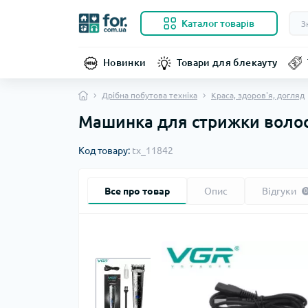
Каталог товарів
Новинки
Товари для блекауту
Дрібна побутова техніка
Краса, здоров'я, догляд
Машинка для стрижки волос
Код товару:
tx_11842
Все про товар
Опис
Відгуки
0