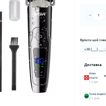
Купити цей товар
Доставка
Нова
В
пошта
1-2 дні
Точка видачі
3-5 днів