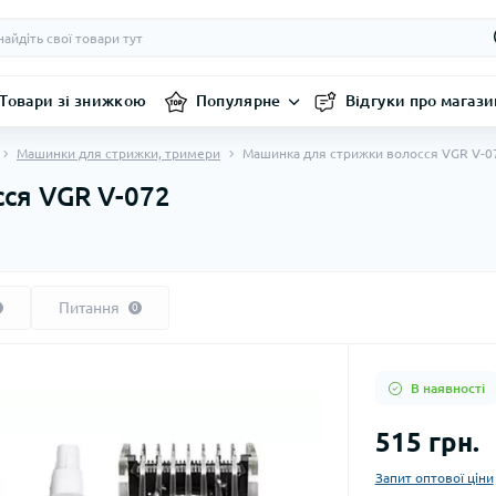
Товари зі знижкою
Популярне
Відгуки про магази
Машинки для стрижки, тримери
Машинка для стрижки волосся VGR V-0
ся VGR V-072
Питання
0
В наявності
515 грн.
Запит оптової ціни