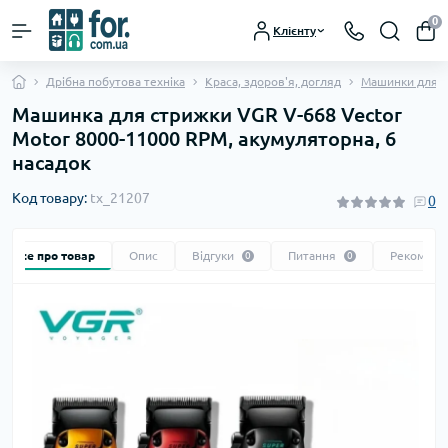
0
Клієнту
Дрібна побутова техніка
Краса, здоров'я, догляд
Машинки для с
Машинка для стрижки VGR V-668 Vector
Motor 8000-11000 RPM, акумуляторна, 6
насадок
Код товару:
tx_21207
0
Все про товар
Опис
Відгуки
Питання
Рекоменд
0
0