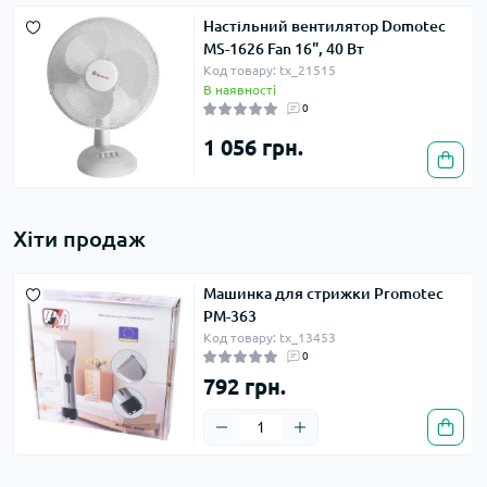
Настільний вентилятор Domotec
MS-1626 Fan 16", 40 Вт
Код товару: tx_21515
В наявності
0
1 056 грн.
Хіти продаж
Машинка для стрижки Promotec
PM-363
Код товару: tx_13453
0
792 грн.