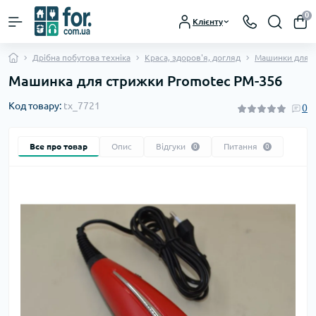
0
Клієнту
Дрібна побутова техніка
Краса, здоров'я, догляд
Машинки для с
Машинка для стрижки Promotec PM-356
Код товару:
tx_7721
0
Все про товар
Опис
Відгуки
Питання
0
0