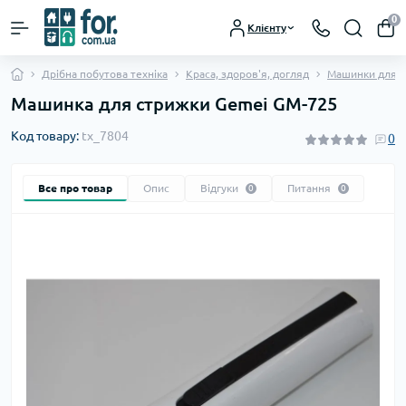
0
Клієнту
Дрібна побутова техніка
Краса, здоров'я, догляд
Машинки для с
Машинка для стрижки Gemei GM-725
Код товару:
tx_7804
0
Все про товар
Опис
Відгуки
Питання
0
0