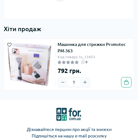
Хіти продаж
Машинка для стрижки Promotec
PM-363
Код товару: tx_13453
0
792 грн.
Дізнавайтеся першим про акції та знижки
Підпишіться на нашу e-mail розсилку