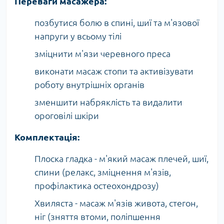
Переваги масажера:
позбутися болю в спині, шиї та м'язової
напруги у всьому тілі
зміцнити м'язи черевного преса
виконати масаж стопи та активізувати
роботу внутрішніх органів
зменшити набряклість та видалити
ороговілі шкіри
Комплектація:
Плоска гладка - м'який масаж плечей, шиї,
спини (релакс, зміцнення м'язів,
профілактика остеохондрозу)
Хвиляста - масаж м'язів живота, стегон,
ніг (зняття втоми, поліпшення