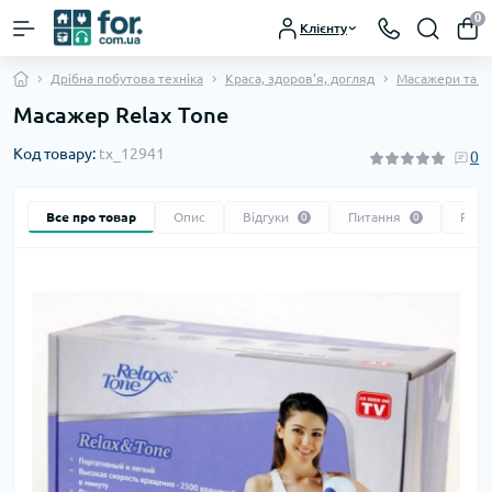
0
Клієнту
Дрібна побутова техніка
Краса, здоров'я, догляд
Масажери та щ
Масажер Relax Tone
Код товару:
tx_12941
0
Все про товар
Опис
Відгуки
Питання
Реко
0
0