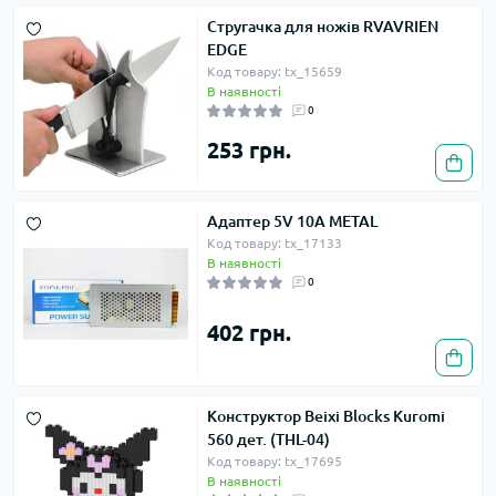
Стругачка для ножів RVAVRIEN
EDGE
Код товару: tx_15659
В наявності
0
253 грн.
Адаптер 5V 10A METAL
Код товару: tx_17133
В наявності
0
402 грн.
Конструктор Beixi Blocks Kuromi
560 дет. (THL-04)
Код товару: tx_17695
В наявності