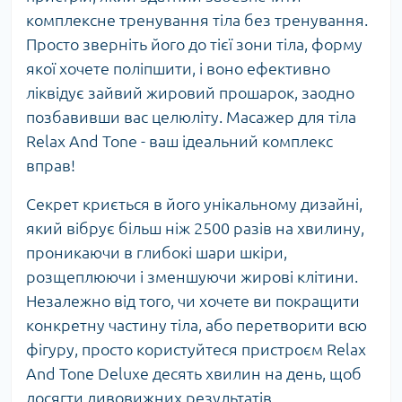
комплексне тренування тіла без тренування.
Просто зверніть його до тієї зони тіла, форму
якої хочете поліпшити, і воно ефективно
ліквідує зайвий жировий прошарок, заодно
позбавивши вас целюліту. Масажер для тіла
Relax And Tone - ваш ідеальний комплекс
вправ!
Секрет криється в його унікальному дизайні,
який вібрує більш ніж 2500 разів на хвилину,
проникаючи в глибокі шари шкіри,
розщеплюючи і зменшуючи жирові клітини.
Незалежно від того, чи хочете ви покращити
конкретну частину тіла, або перетворити всю
фігуру, просто користуйтеся пристроєм Relax
And Tone Deluxe десять хвилин на день, щоб
досягти дивовижних результатів.