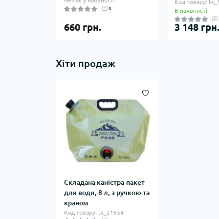
Немає у наявності
Код товару: tx
0
В наявності
660 грн.
3 148 грн
Хіти продаж
Складана каністра-пакет
для води, 8 л, з ручкою та
краном
Код товару: tx_21654