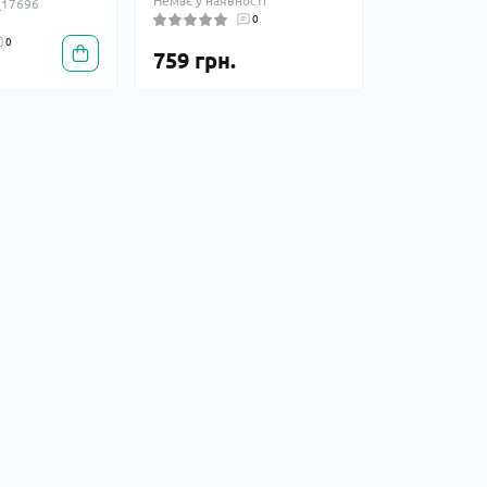
Немає у наявності
_17696
0
0
759 грн.