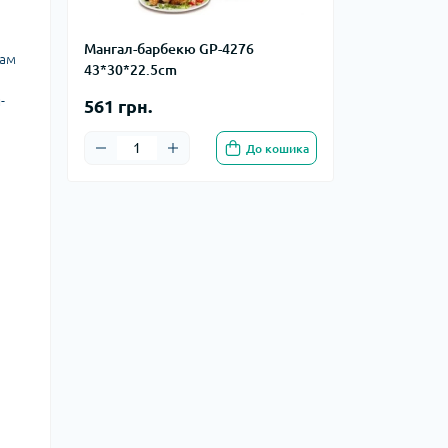
Мангал-барбекю GP-4276
вам
43*30*22.5cm
-
561 грн.
До кошика