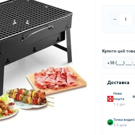
Купити цей товар
Доставка
Нова
В
пошта
1-2 дні
Точка видачі
3-5 днів