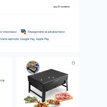
від 30 гривень
ри отриманні
Передплата за реквізитами
лата карткою: Google Pay, Apple Pay
ете