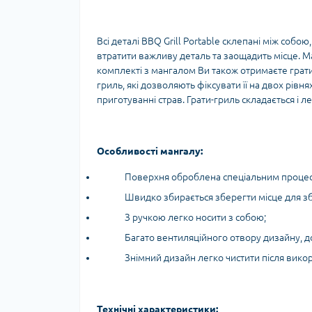
Всі деталі BBQ Grill Portable склепані між собо
втратити важливу деталь та заощадить місце. 
комплекті з мангалом Ви також отримаєте грати-г
гриль, які дозволяють фіксувати її на двох рівн
приготуванні страв. Грати-гриль складається і 
Особливості мангалу:
Поверхня оброблена спеціальним процес
Швидко збирається зберегти місце для зб
З ручкою легко носити з собою;
Багато вентиляційного отвору дизайну, д
Знімний дизайн легко чистити після вико
Технічні характеристики: