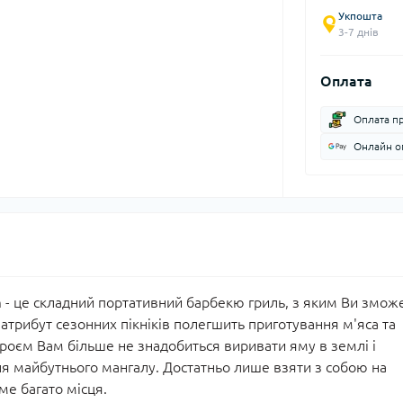
Укпошта
3-7 днів
Оплата
Оплата п
Онлайн оп
m
- це складний портативний барбекю гриль, з яким Ви змож
атрибут сезонних пікніків полегшить приготування м'яса та
троєм Вам більше не знадобиться виривати яму в землі і
я майбутнього мангалу. Достатньо лише взяти з собою на
ме багато місця.