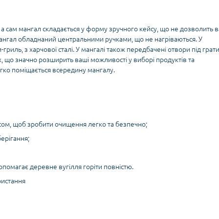
ю, а сам мангал складається у форму зручного кейсу, що не дозволить 
Мангал обладнаний центральними ручками, що не нагріваються. У
риль, з харчової сталі. У мангалі також передбачені отвори під грати
ях, що значно розширить ваші можливості у виборі продуктів та
легко поміщається всередину мангалу.
ом, щоб зробити очищення легко та безпечно;
ерігання;
опомагає деревне вугілля горіти повністю.
ристання