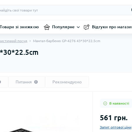
Товари зі знижкою
Популярне
Відгуки про магази
ристичний посуд
Мангал-барбекю GP-4276 43*30*22.5cm
*30*22.5cm
Питання
Рекомендуємо
0
В наявності
561 грн.
Запит оптової ціни