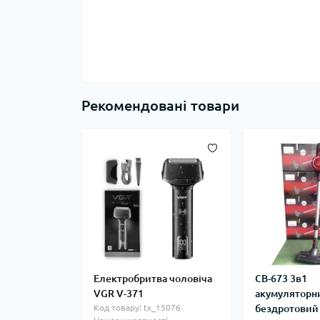
Рекомендовані товари
Електробритва чоловіча
CB-673 3в1
VGR V-371
акумуляторн
Код товару: tx_15076
бездротовий