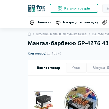
Каталог товарів
Новинки
Товари для блекауту
Активний відпочинок, туризм та хобі
Мангали, ту
Мангал-барбекю GP-4276 43
Код товару:
tx_18396
Все про товар
Опис
Відгуки
0