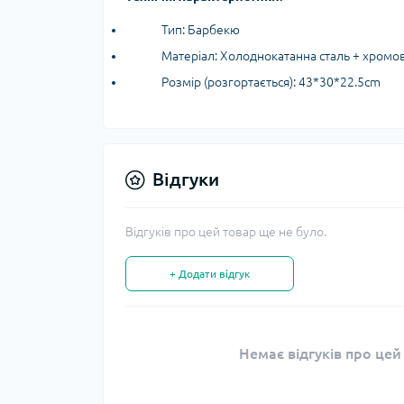
Тип: Барбекю
Матеріал: Холоднокатанна сталь + хромо
Розмір (розгортається): 43*30*22.5cm
Відгуки
Відгуків про цей товар ще не було.
+ Додати відгук
Немає відгуків про цей