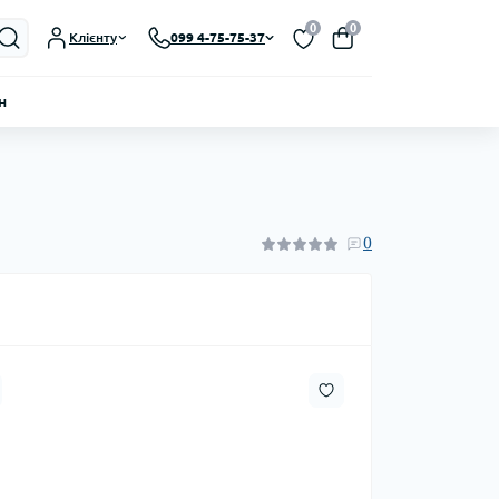
0
0
Клієнту
099 4-75-75-37
н
0