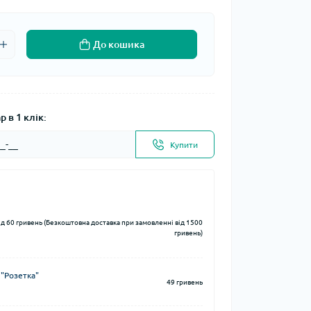
До кошика
 в 1 клік:
Купити
ід 60 гривень (Безкоштовна доставка при замовленні від 1500
гривень)
 "Розетка"
49 гривень