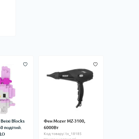
Beixi Blocks
Фен Mozer MZ-3100,
0 подітий.
6000Вт
SLO
Код товару: tx_18185