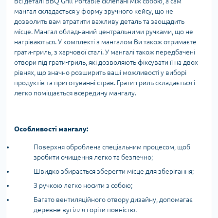
Всі деталі BBQ Grill Portable склепані між собою, а сам
мангал складається у форму зручного кейсу, що не
дозволить вам втратити важливу деталь та заощадить
місце. Мангал обладнаний центральними ручками, що не
нагріваються. У комплекті з мангалом Ви також отримаєте
грати-гриль, з харчової сталі. У мангалі також передбачені
отвори під грати-гриль, які дозволяють фіксувати її на двох
рівнях, що значно розширить ваші можливості у виборі
продуктів та приготуванні страв. Грати-гриль складається і
легко поміщається всередину мангалу.
Особливості мангалу:
Поверхня оброблена спеціальним процесом, щоб
зробити очищення легко та безпечно;
Швидко збирається зберегти місце для зберігання;
З ручкою легко носити з собою;
Багато вентиляційного отвору дизайну, допомагає
деревне вугілля горіти повністю.