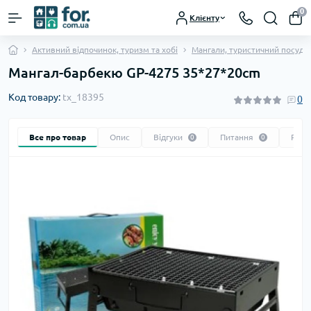
0
Клієнту
Активний відпочинок, туризм та хобі
Мангали, туристичний посуд
Мангал-барбекю GP-4275 35*27*20cm
Код товару:
tx_18395
0
Все про товар
Опис
Відгуки
Питання
Реко
0
0