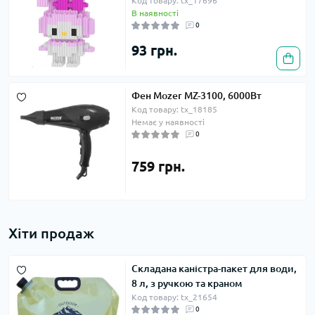
Код товару: tx_17696
В наявності
0
93 грн.
Фен Mozer MZ-3100, 6000Вт
Код товару: tx_18185
Немає у наявності
0
759 грн.
Хіти продаж
Складана каністра-пакет для води,
8 л, з ручкою та краном
Код товару: tx_21654
0