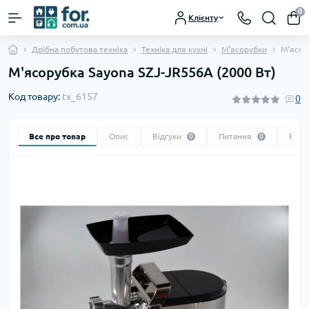
0
Клієнту
Дрібна побутова техніка
Техніка для кухні
М'ясорубки
М'ясор
М'ясорубка Sayona SZJ-JR556A (2000 Вт)
Код товару:
tx_6157
0
Все про товар
Опис
Відгуки
Питання
Реко
0
0