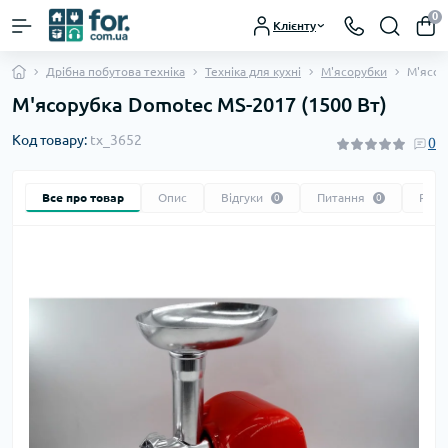
0
Клієнту
Дрібна побутова техніка
Техніка для кухні
М'ясорубки
М'ясор
М'ясорубка Domotec MS-2017 (1500 Вт)
Код товару:
tx_3652
0
Все про товар
Опис
Відгуки
Питання
Реко
0
0