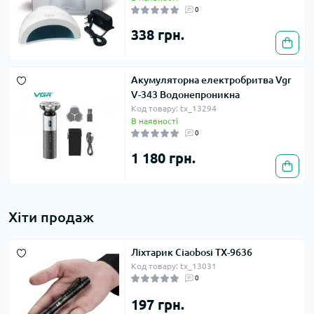
0
338 грн.
Акумуляторна електробритва Vgr
V-343 Водонепроникна
Код товару: tx_13294
В наявності
0
1 180 грн.
Хіти продаж
Ліхтарик Ciaobosi TX-9636
Код товару: tx_13031
0
197 грн.