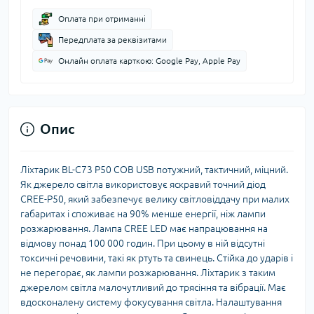
Оплата при отриманні
Передплата за реквізитами
Онлайн оплата карткою: Google Pay, Apple Pay
Опис
Ліхтарик BL-C73 P50 COB USB потужний, тактичний, міцний.
Як джерело світла використовує яскравий точний діод
CREE-P50, який забезпечує велику світловіддачу при малих
габаритах і споживає на 90% менше енергії, ніж лампи
розжарювання. Лампа CREE LED має напрацювання на
відмову понад 100 000 годин. При цьому в ній відсутні
токсичні речовини, такі як ртуть та свинець. Стійка до ударів і
не перегорає, як лампи розжарювання. Ліхтарик з таким
джерелом світла малочутливий до трясіння та вібрації. Має
вдосконалену систему фокусування світла. Налаштування