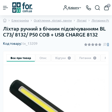
0
Клієнту
Електроніка
Освітлення, ліхтарі, лампи
Ліхтарі
Ліхтарики Poli
Ліхтар ручний з бічним підсвічуванням BL
C73/ 8132/ P50 COB + USB CHARGE 8132
Код товару:
tx_13209
0
Все про товар
Опис
Відгуки
Питання
Реко
0
0