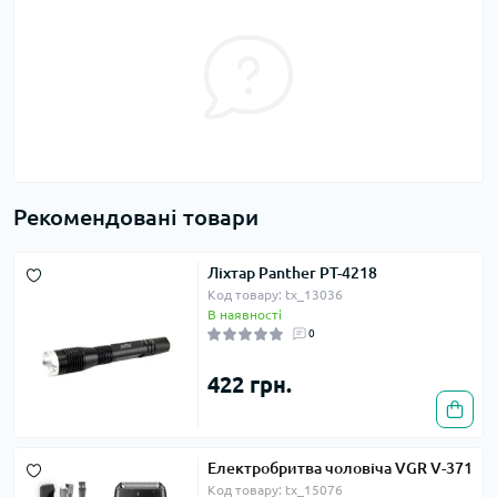
Рекомендовані товари
Ліхтар Panther PT-4218
Код товару: tx_13036
В наявності
0
422 грн.
Електробритва чоловіча VGR V-371
Код товару: tx_15076