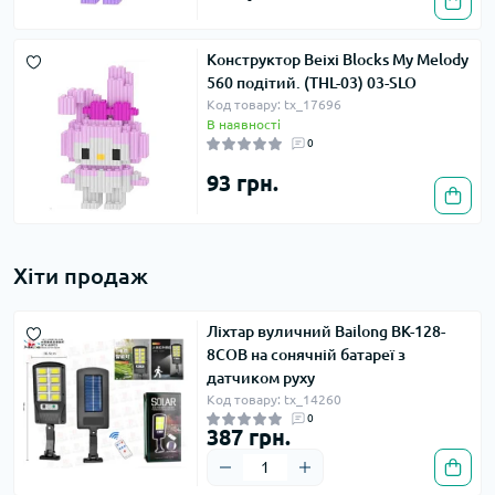
Конструктор Beixi Blocks My Melody
560 подітий. (THL-03) 03-SLO
Код товару: tx_17696
В наявності
0
93 грн.
Хіти продаж
Ліхтар вуличний Bailong BK-128-
8COB на сонячній батареї з
датчиком руху
Код товару: tx_14260
0
387 грн.