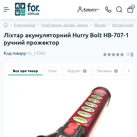
0
Клієнту
Електроніка
Освітлення, ліхтарі, лампи
Ліхтарі
Ліхтарі ручні
Ліхтар акумуляторний Hurry Bolt HB-707-1
ручний прожектор
Код товару:
tx_13362
0
Все про товар
Опис
Відгуки
Питання
Реко
0
0