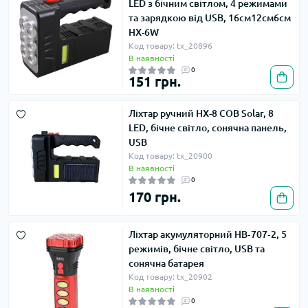
LED з бічним світлом, 4 режимами
та зарядкою від USB, 16см12см6см
HX-6W
Код товару: tx_20896
В наявності
0
151 грн.
Ліхтар ручний HX-8 COB Solar, 8
LED, бічне світло, сонячна панель,
USB
Код товару: tx_20900
В наявності
0
170 грн.
Ліхтар акумуляторний HB‑707‑2, 5
режимів, бічне світло, USB та
сонячна батарея
Код товару: tx_20902
В наявності
0