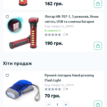
162 грн.
Ліхтар HB‑707‑1, 5 режимів, бічне
світло, USB та сонячна батарея
Код товару: tx_20903
В наявності
0
190 грн.
Хіти продаж
Ручний ліхтарик Hand-pressing
Flash Light
Код товару: tx_13010
0
70 грн.