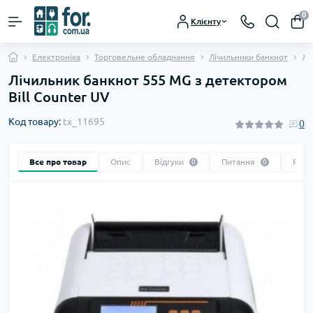
0
Клієнту
Електроніка
Торговельне обладнання
Лічильники банкнот
Лі
Лічильник банкнот 555 MG з детектором
Bill Counter UV
Код товару:
tx_11695
0
Все про товар
Опис
Відгуки
Питання
Реко
0
0