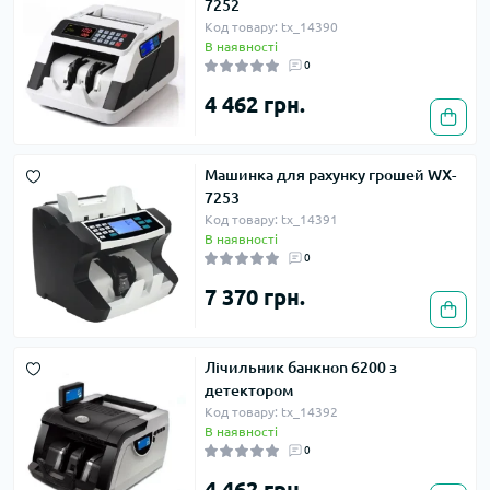
7252
Код товару: tx_14390
В наявності
0
4 462 грн.
Машинка для рахунку грошей WX-
7253
Код товару: tx_14391
В наявності
0
7 370 грн.
Лічильник банкноn 6200 з
детектором
Код товару: tx_14392
В наявності
0
4 462 грн.