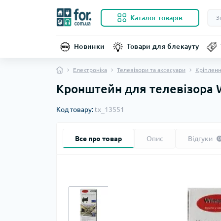
Каталог товарів
Новинки
Товари для блекауту
Електроніка
Телевізори та аксесуари
Кріпленн
Кронштейн для телевізора W
Код товару:
tx_13551
Все про товар
Опис
Відгуки
0