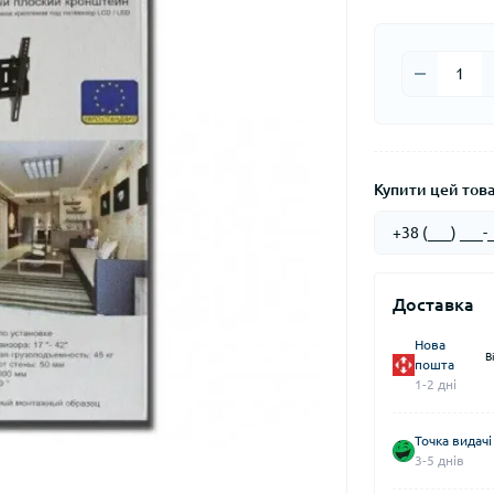
Купити цей товар
Доставка
Нова
В
пошта
1-2 дні
Точка видачі
3-5 днів