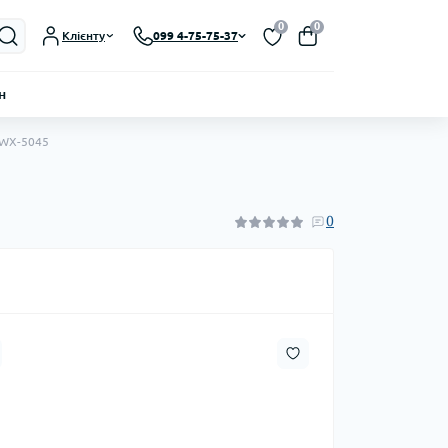
0
0
Клієнту
099 4-75-75-37
н
 WX-5045
0