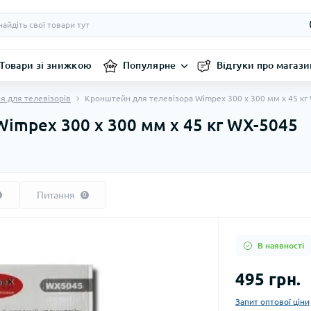
Товари зі знижкою
Популярне
Відгуки про магази
я для телевізорів
Кронштейн для телевізора Wimpex 300 x 300 мм x 45 кг
impex 300 x 300 мм x 45 кг WX-5045
Питання
0
В наявності
495 грн.
Запит оптової ціни