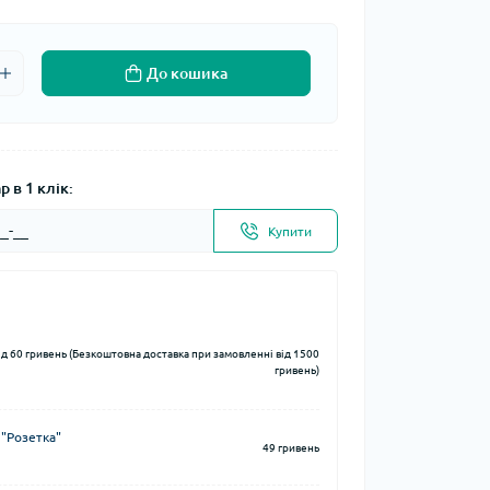
До кошика
 в 1 клік:
Купити
ід 60 гривень (Безкоштовна доставка при замовленні від 1500
гривень)
 "Розетка"
49 гривень