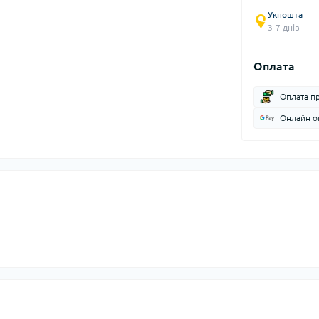
Укпошта
3-7 днів
Оплата
Оплата п
Онлайн оп