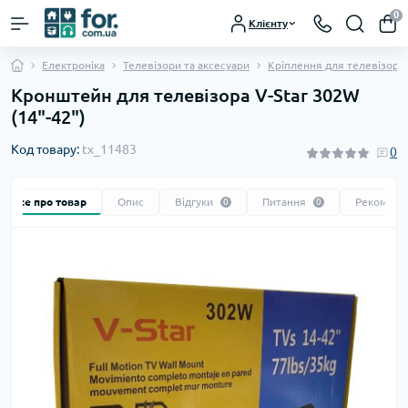
0
Клієнту
Електроніка
Телевізори та аксесуари
Кріплення для телевізорів
Кронштейн для телевізора V-Star 302W
(14"-42")
Код товару:
tx_11483
0
Все про товар
Опис
Відгуки
Питання
Рекоменд
0
0