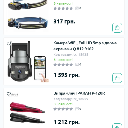
В наявності
0
317 грн.
Камера WIFI, Full HD 5mp з двома
екранами Q 812 9162
Код товару: tx_15935
В наявності
0
1 595 грн.
Випрямляч IPARAH P-120R
Код товару: tx_18059
В наявності
0
1 212 грн.