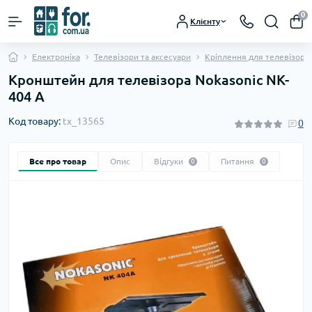
0
Клієнту
Електроніка
Телевізори та аксесуари
Кріплення для телевізорів
Кронштейн для телевізора Nokasonic NK-
404 А
Код товару:
tx_13565
0
Все про товар
Опис
Відгуки
Питання
0
0