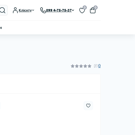
0
0
Клієнту
099 4-75-75-37
н
0