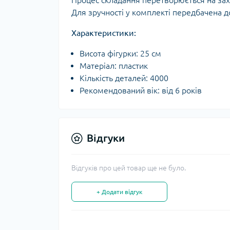
Процес складання перетворюється на зах
Для зручності у комплекті передбачена д
Характеристики:
Висота фігурки: 25 см
Матеріал: пластик
Кількість деталей: 4000
Рекомендований вік: від 6 років
Відгуки
Відгуків про цей товар ще не було.
+ Додати відгук