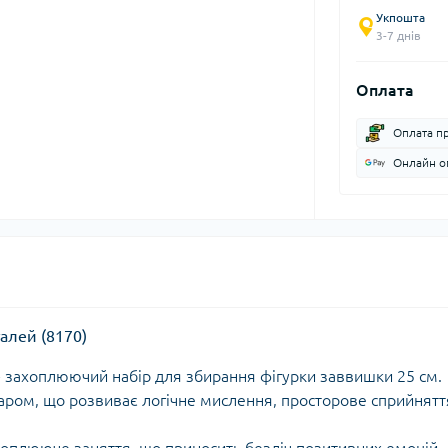
Укпошта
3-7 днів
Оплата
Оплата п
Онлайн оп
талей (8170)
 - захоплюючий набір для збирання фігурки заввишки 25 см.
аром, що розвиває логічне мислення, просторове сприйнятт