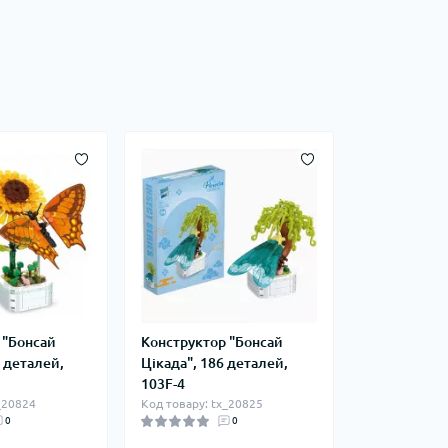
 "Бонсай
Конструктор "Бонсай
 деталей,
Цікада", 186 деталей,
103F-4
_20824
Код товару: tx_20825
0
0