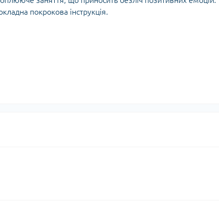
оплююче заняття, що приносить безліч позитивних емоцій.
окладна покрокова інструкція.