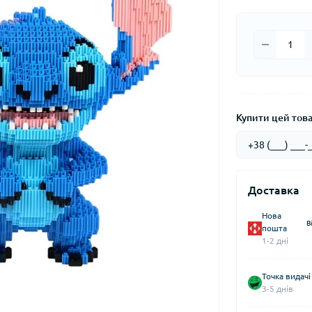
Купити цей товар
Доставка
Нова
В
пошта
1-2 дні
Точка видачі
3-5 днів