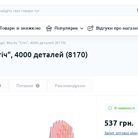
Товари зі знижкою
Популярне
Відгуки про магази
ic Blocks "Стіч", 4000 деталей (8170)
іч", 4000 деталей (8170)
Питання
Рекомендуємо
0
В наявності
537 грн.
Запит оптової ціни