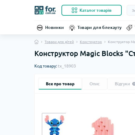
Каталог товарів
Новинки
Товари для блекауту
Товари для дітей
Конструктор
Конструктор Mag
Конструктор Magic Blocks "Ст
Код товару:
tx_18903
Все про товар
Опис
Відгуки
0