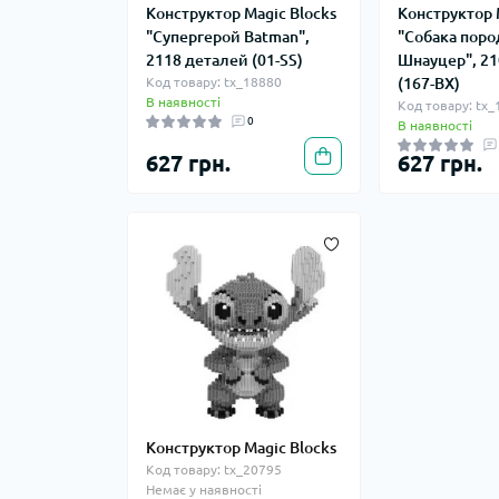
Конструктор Magic Blocks
Конструктор 
"Супергерой Batman",
"Собака пор
2118 деталей (01-SS)
Шнауцер", 21
Код товару: tx_18880
(167-BX)
В наявності
Код товару: tx
0
В наявності
627 грн.
627 грн.
Конструктор Magic Blocks
Код товару: tx_20795
Немає у наявності