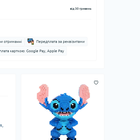
від 30 гривень
ри отриманні
Передплата за реквізитами
лата карткою: Google Pay, Apple Pay
я,