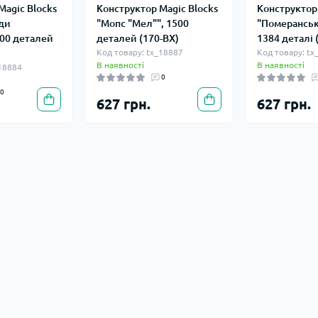
Magic Blocks
Конструктор Magic Blocks
Конструктор 
оди
"Мопс "Мел"", 1500
"Померанськ
00 деталей
деталей (170-BX)
1384 деталі 
Код товару: tx_18887
Код товару: tx
В наявності
В наявності
_18884
0
0
627 грн.
627 грн.