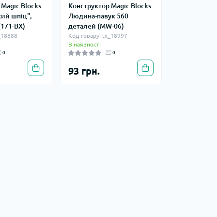
Magic Blocks
Конструктор Magic Blocks
ий шпіц",
Людина-павук 560
(171-BX)
деталей (MW-06)
_18888
Код товару: tx_18997
В наявності
0
0
93 грн.