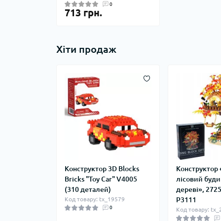
0
713 грн.
Хіти продаж
Конструктор 3D Blocks
Конструктор 
Bricks "Toy Car" V4005
лісовий буди
(310 деталей)
дереві», 272
Код товару: tx_19579
P3111
0
Код товару: tx