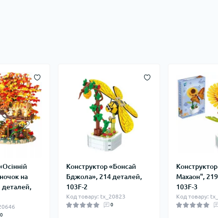
«Осінній
Конструктор «Бонсай
Конструктор
ночок на
Бджола», 214 деталей,
Махаон", 219
5 деталей,
103F-2
103F-3
Код товару: tx_20823
Код товару: tx
0
_20646
0