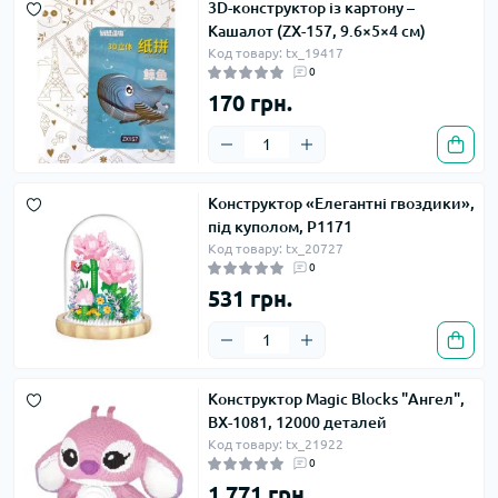
3D-конструктор із картону –
Кашалот (ZX-157, 9.6×5×4 см)
Код товару: tx_19417
0
170 грн.
Конструктор «Елегантні гвоздики»,
під куполом, P1171
Код товару: tx_20727
0
531 грн.
Конструктор Magic Blocks "Ангел",
BX-1081, 12000 деталей
Код товару: tx_21922
0
1 771 грн.