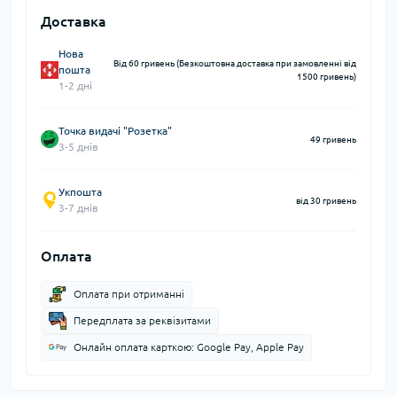
Доставка
Нова
Від 60 гривень (Безкоштовна доставка при замовленні від
пошта
1500 гривень)
1-2 дні
Точка видачі "Розетка"
49 гривень
3-5 днів
Укпошта
від 30 гривень
3-7 днів
Оплата
Оплата при отриманні
Передплата за реквізитами
Онлайн оплата карткою: Google Pay, Apple Pay