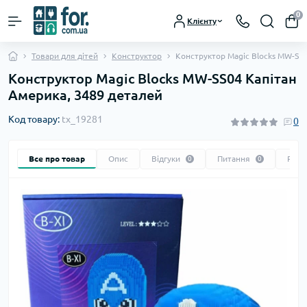
0
Клієнту
Товари для дітей
Конструктор
Конструктор Magic Blocks MW-SS0
Конструктор Magic Blocks MW-SS04 Капітан
Америка, 3489 деталей
Код товару:
tx_19281
0
Все про товар
Опис
Відгуки
Питання
Реко
0
0