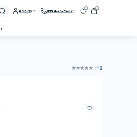
0
0
Клієнту
099 4-75-75-37
н
0