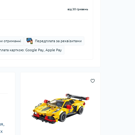
від 30 гривень
ри отриманні
Передплата за реквізитами
лата карткою: Google Pay, Apple Pay
я,
ах