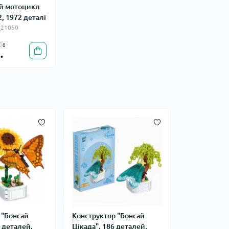
й мотоцикл
, 1972 деталі
_21050
0
.
 "Бонсай
Конструктор "Бонсай
 деталей,
Цікада", 186 деталей,