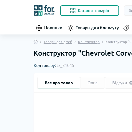
Каталог товарів
Новинки
Товари для блекауту
Товари для дітей
Конструктор
Конструктор "Ch
Конструктор "Chevrolet Corv
Код товару:
tx_21045
Все про товар
Опис
Відгуки
0