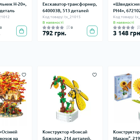
льник H-20»,
Екскаватор-трансформер,
«Швидкісни
 деталь
640003B, 513 деталей
PH4», 672102
_21012
Код товару: tx_21015
Код товару: tx
В наявності
В наявності
0
0
.
792 грн.
3 148 грн
«Осінній
Конструктор «Бонсай
Конструктор
ночок на
Бджола», 214 деталей,
Махаон", 219