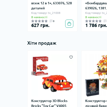
візок 12 в 1», 633076, 528
«Бомбардува
деталей
639026, 1381
Код товару: tx_21008
Код товару: tx
В наявності
В наявності
0
627 грн.
1 786 грн
Хіти продаж
Конструктор 3D Blocks
Конструктор 
Bricks "Toy Car" V4005
лісовий буди