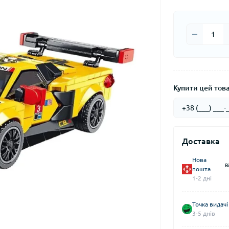
Купити цей товар
Доставка
Нова
В
пошта
1-2 дні
Точка видачі
3-5 днів