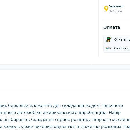
Укпошта
3-7 днів
Оплата
Оплата п
Онлайн оп
вих блокових елементів для складання моделі гоночного
ртивного автомобіля американського виробництва. Набір
ію зі збирання. Складання сприяє розвитку творчого мисленн
това модель може використовуватися в сюжетно-рольових ігр