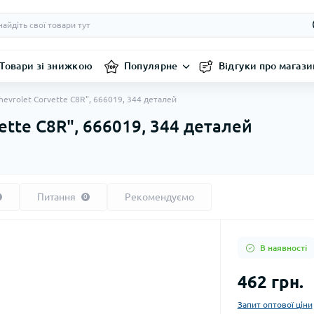
Товари зі знижкою
Популярне
Відгуки про магази
evrolet Corvette C8R", 666019, 344 деталей
ette C8R", 666019, 344 деталей
Питання
Рекомендуємо
0
В наявності
462 грн.
Запит оптової ціни