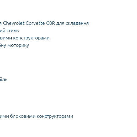
 Chevrolet Corvette C8R для складання
ий стиль
ковими конструкторами
ібну моторику
біль
ртними блоковими конструкторами