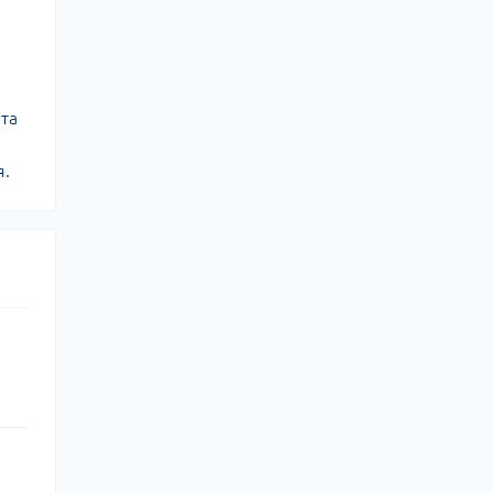
 та
я.